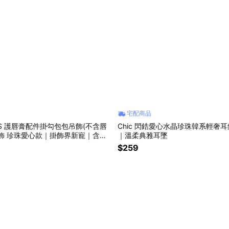
宅配商品
RMS 護唇膏配件掛勾包包吊飾(不含唇
Chic 閃鋯愛心水晶珍珠韓系輕奢
飾 珍珠愛心款｜掛飾界新寵｜含打
｜溫柔典雅耳墜
鬆DIY個人化護唇膏吊飾
$259