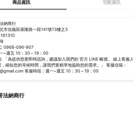
商品資訊
宅配資訊
哥法納商行
台北市信義區基隆路一段141號13樓之3
161310
育琦
0968-096-907
一~週五 10：30～19：00
: 「為提供您更即時諮詢，建議加入我們的 官方 LINE 帳號。 線上客服
覆，縮短您的等候時間，讓我們更精準地協助您的需求。」 客服信箱：
na@gmail.com 客服時段：週一~週五 10：30～19：00
哥法納商行