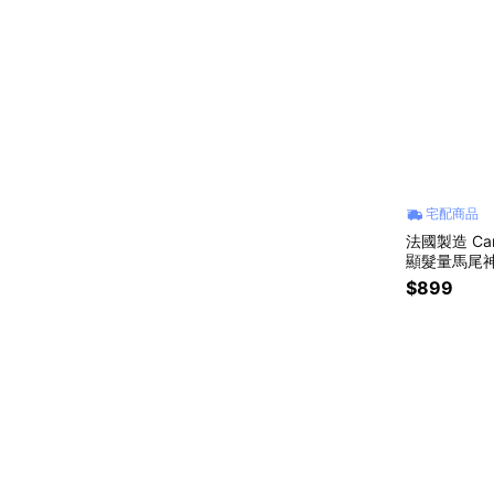
宅配商品
法國製造 Ca
顯髮量馬尾
飾品│ 耐用
$899