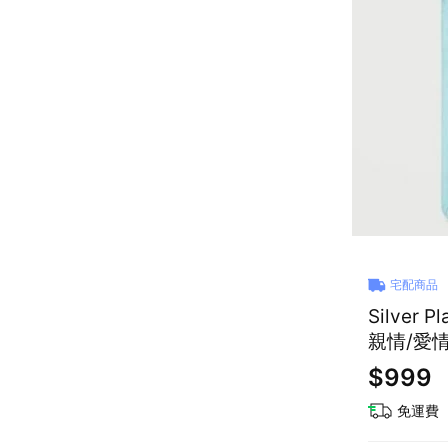
宅配商品
Silve
親情/愛情 |
$999
免運費