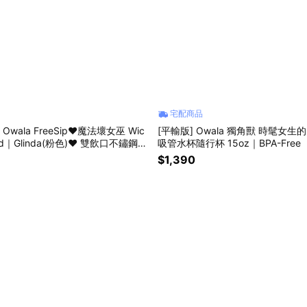
宅配商品
Owala FreeSip❤︎魔法壞女巫 Wic
[平輸版] Owala 獨角獸 時髦女
Glinda(粉色)❤︎ 雙飲口不鏽鋼手
吸管水杯隨行杯 15oz｜BPA-Free（Mi
壩杯｜真空保冰保溫、防漏設計｜32
nk, Unicorn）Owala Kids’ Tum
$1,390
啡環保杯