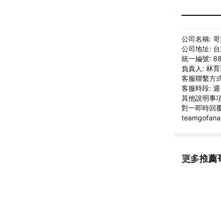
公司名稱: 
公司地址: 
統一編號: 88
負責人: 林
客服聯繫方式: 
客服時段: 週
其他說明事項
對一即時回
teamgofa
更多推薦
看更多