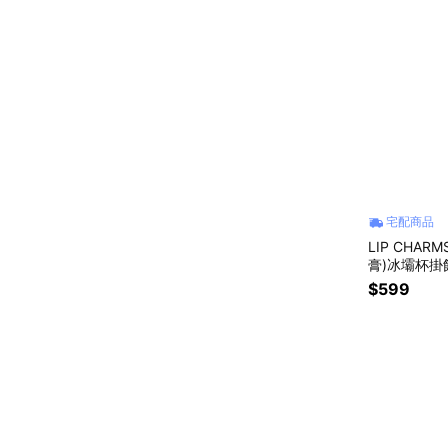
宅配商品
LIP CHA
膏)冰壩杯掛
孔小工具，輕
$599