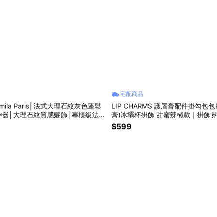
宅配商品
mila Paris│法式大理石紋灰色蓬鬆
LIP CHARMS 護唇膏配件掛勾包
神器│大理石紋質感髮飾│專櫃級法式
膏)冰壩杯掛飾 甜蜜辣椒款｜掛飾
不傷髮、職人級質感髮飾
孔小工具，輕鬆DIY個人化護唇膏
$599