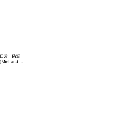
生的日常｜防漏
nt and Pi
bler 抹茶拿鐵咖