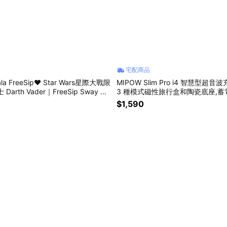
宅配商品
a FreeSip❤︎ Star Wars星際大戰限
MIPOW Slim Pro i4 智慧型超
arth Vader｜FreeSip Sway 雙
3 種模式磁性旅行盒和陶瓷底座,蓄
手提隨行杯冰壩杯｜真空保冰保溫、
頭 IPX7 防水,顏色-(白色)
$1,590
2oz