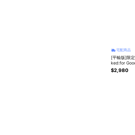
宅配商品
[平輸版]限定 
ked:for Good｜
提隨行杯冰
$2,980
oz