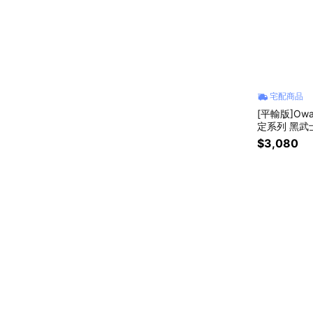
宅配商品
[平輸版]Owal
定系列 黑武士 D
飲口不鏽鋼
$3,080
防漏設計｜3