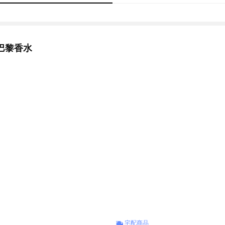
巴黎香水
宅配商品