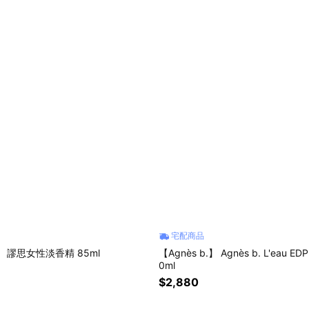
宅配商品
s】 謬思女性淡香精 85ml
【Agnès b.】 Agnès b. L'eau 
0ml
$2,880