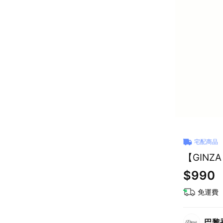
宅配商品
【GINZ
$990
免運費
巴黎