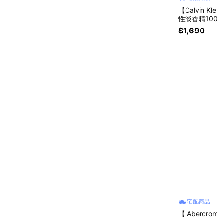
【Calvin Kl
性淡香精100
$1,690
宅配商品
【 Abercr