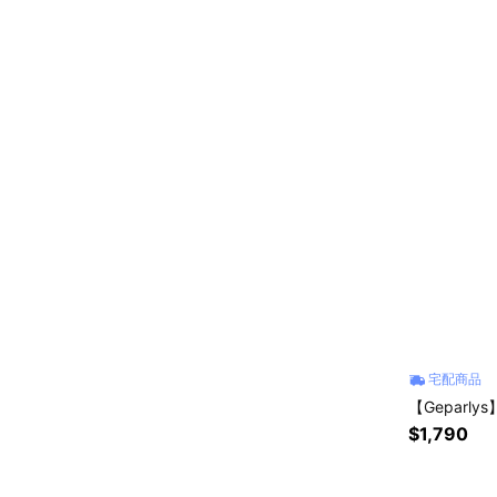
宅配商品
【Geparly
$1,790