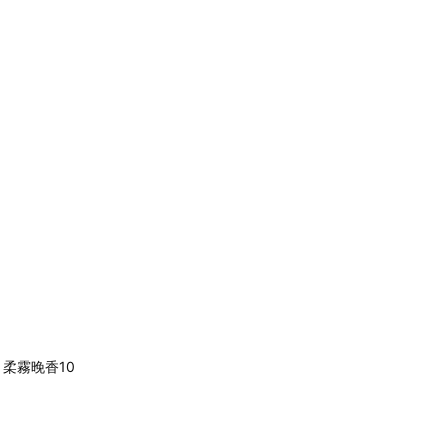
EDP 柔霧晚香10