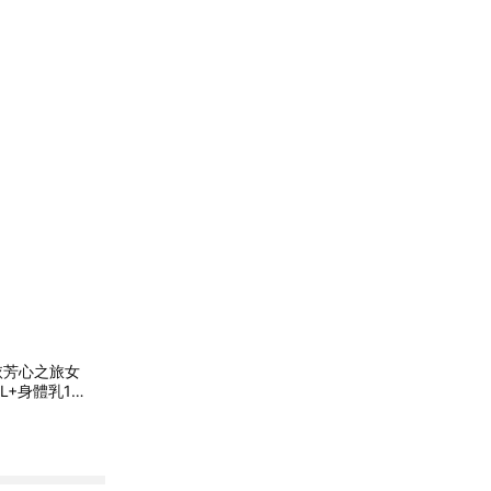
蔻依芳心之旅女
L+身體乳10