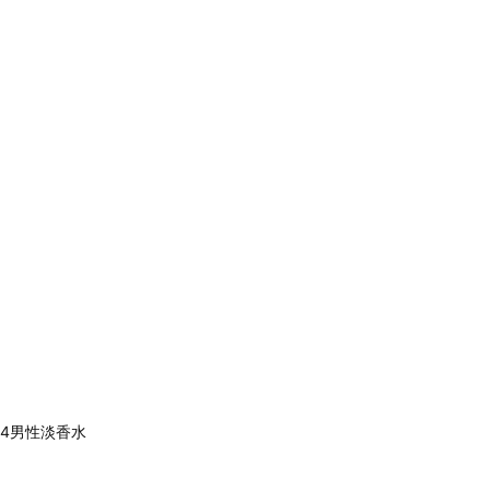
24男性淡香水