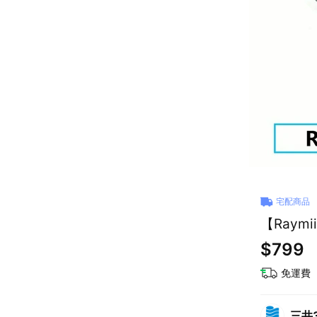
宅配商品
【Raym
$799
免運費
三井