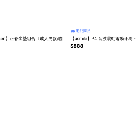
宅配商品
chen】正脊坐墊組合《成人男款/咖
【usmile】P4 音波震動電動牙刷 -
》
$888