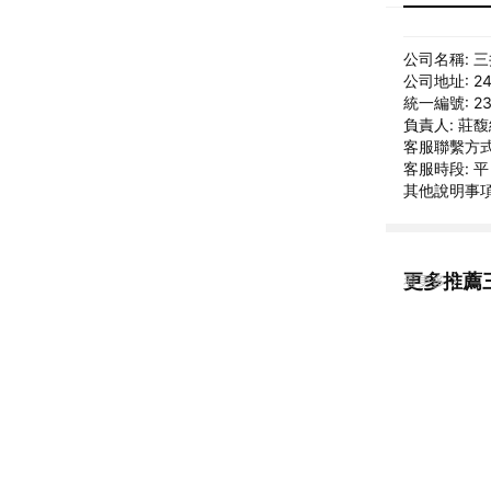
公司名稱: 
公司地址: 2
統一編號: 23
負責人: 莊
客服聯繫方式: 
客服時段: 平日
其他說明事項: ht
更多推薦
看更多