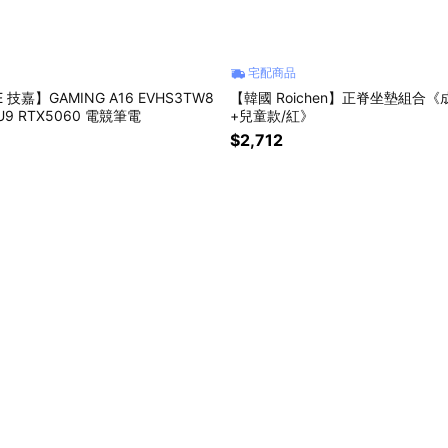
宅配商品
E 技嘉】GAMING A16 EVHS3TW8
【韓國 Roichen】正脊坐墊組合《
 U9 RTX5060 電競筆電
+兒童款/紅》
$2,712