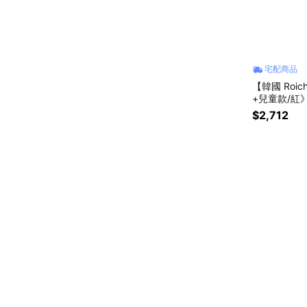
宅配商品
【韓國 Roi
+兒童款/紅
$2,712