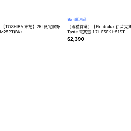
宅配商品
【TOSHIBA 東芝】25L微電腦微
［送禮首選］【Electrolux 伊萊克斯】
M25PT(BK)
Taste 電茶壺 1.7L E5EK1-51ST
$2,390