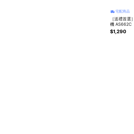
宅配商品
［送禮首選］
機 AS662C
$1,290