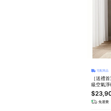
宅配商品
［送禮首選
級空氣淨機
$23,9
免運費