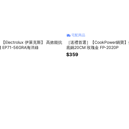
宅配商品
Electrolux 伊萊克斯】 高效能抗
［送禮首選］【CookPower鍋寶
EP71-56GRA海洋綠
底鍋20CM 玫瑰金 FP-2020P
$359