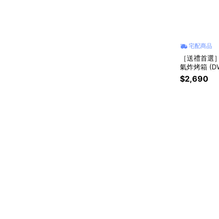
宅配商品
［送禮首選］
氣炸烤箱 (DW
$2,690