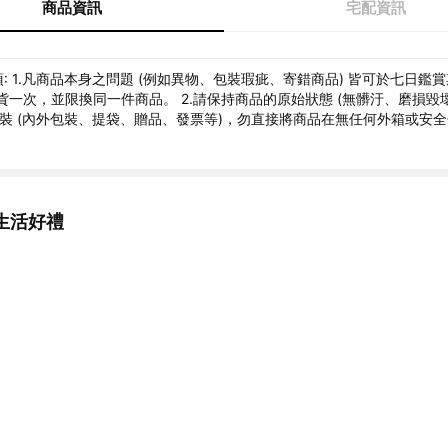
商品資訊
宅配資訊
: 1.凡商品本身之問題 (例如異物、包裝瑕疵、寄錯商品) 皆可於七日鑑賞
貨一次，並限換同一件商品。 2.請保持商品的原始狀態 (無髒汙、磨損毀
包裝 (內外包裝、提袋、贈品、發票等)，勿直接將商品在無任何外箱或安
生活好禮