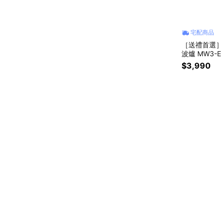
宅配商品
［送禮首選］
波爐 MW3-E
$3,990