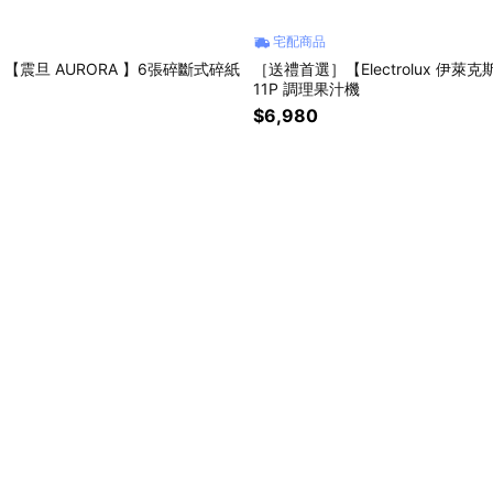
宅配商品
【震旦 AURORA 】6張碎斷式碎紙
［送禮首選］【Electrolux 伊萊克斯
11P 調理果汁機
$6,980