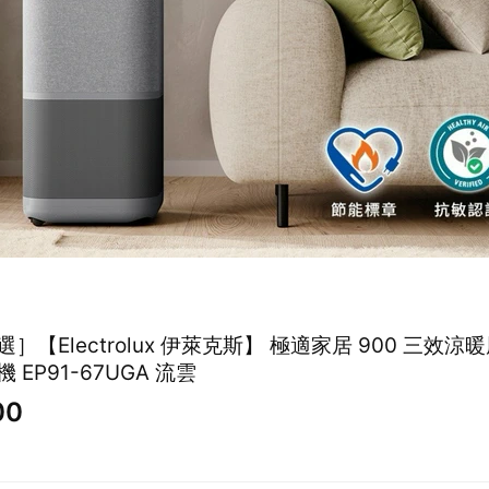
］【Electrolux 伊萊克斯】 極適家居 900 三效涼
 EP91-67UGA 流雲
00