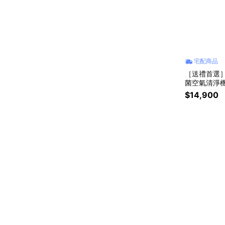
宅配商品
［送禮首選］【
菌空氣清淨機 
$14,900