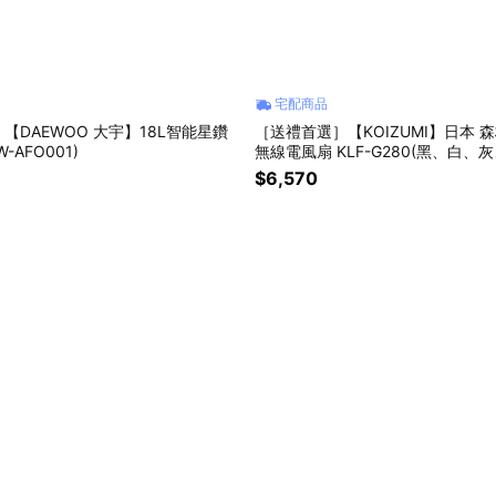
宅配商品
【DAEWOO 大宇】18L智能星鑽
［送禮首選］【KOIZUMI】日本 
-AFO001)
無線電風扇 KLF-G280(黑、白、
$6,570