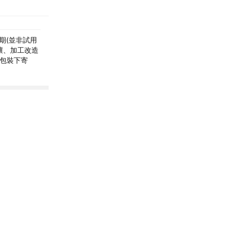
期(並非試用
壞、加工改造
全包裝下寄