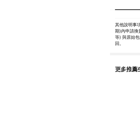
其他說明事項
期)內申請換
等) 與原始
回。
更多推薦
看更多