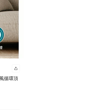
暖風循環頂