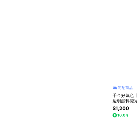
宅配商品
千金好氣色【M
透明顏料罐光澤
運妝容 #3
$1,200
10.0%