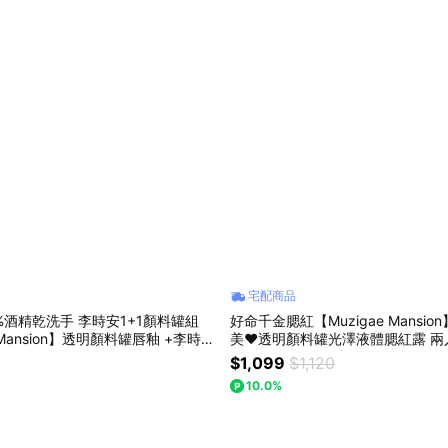
宅配商品
%酒精乾洗手 李時安1+1顏料罐組
好命千金腮紅【Muzigae Mansi
e Mansion】透明顏料罐唇釉 +李時安
美❤️透明顏料罐光澤液體腮紅露 兩
吸油面紙1+1組 #從早美到晚
選 #開運妝容 #3D好命澎澎臉
$1,099
$1,120
10.0%