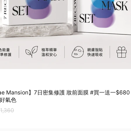
gae Mansion】7日密集修護 妝前面膜 #買一送一$68
週好氣色
1,360