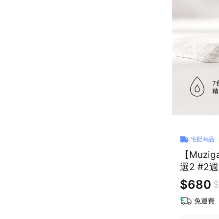
宅配商品
【Muzi
選2 #2
$680
$
免運費