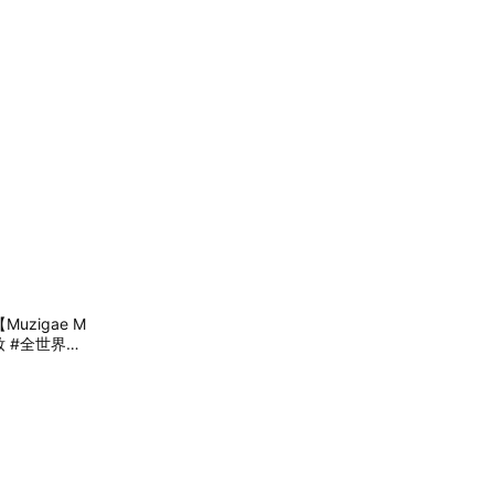
zigae M
妝 #全世界最
物