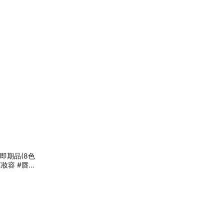
棒-即期品(8色
妝容 #唇頰