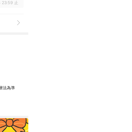
 23:59 止
辦法為準