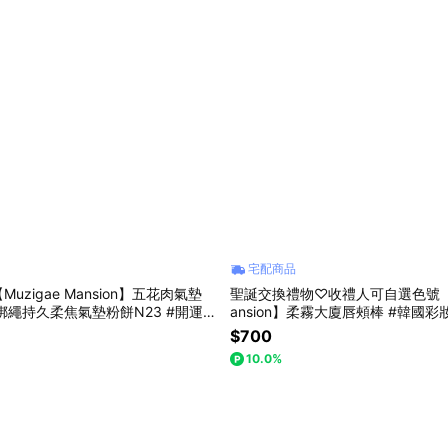
宅配商品
uzigae Mansion】五花肉氣墊
聖誕交換禮物♡收禮人可自選色號【Mu
綁繩持久柔焦氣墊粉餅N23 #開運妝
ansion】柔霧大廈唇頰棒 #韓國彩
禮 #生日禮物
好用的唇頰棒 #生日禮物 #聖誕禮
$700
10.0%