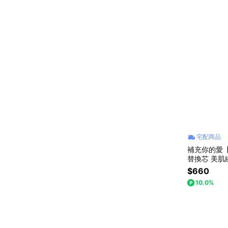
宅配商品
補充你的愛【M
替換芯 美肌
容 #女生送
$660
10.0%