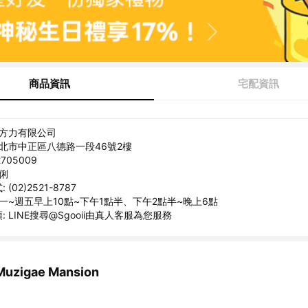
商品資訊
宅配資訊
十方力有限公司
台北市中正區八德路一段46號2樓
705009
佳俐
(02)2521-8787
週一~週五早上10點~下午1點半、下午2點半~晚上6點
 LINE搜尋@Sgooii由真人客服為您服務
zigae Mansion