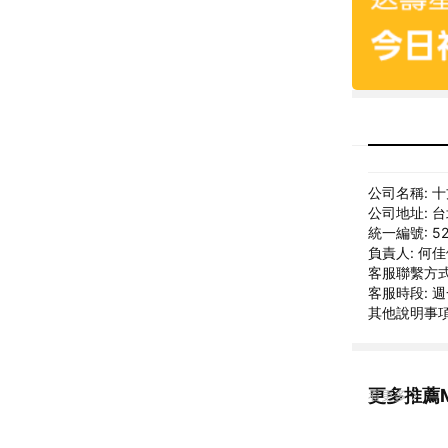
公司名稱: 
公司地址: 
統一編號: 52
負責人: 何
客服聯繫方式: 
客服時段: 
其他說明事項:
更多推薦Mu
看更多