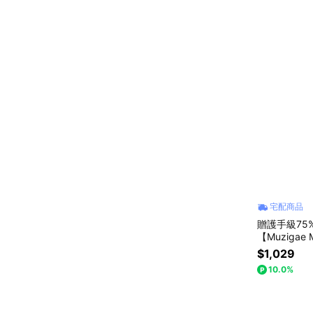
宅配商品
贈護手級75
【Muziga
$1,029
10.0%