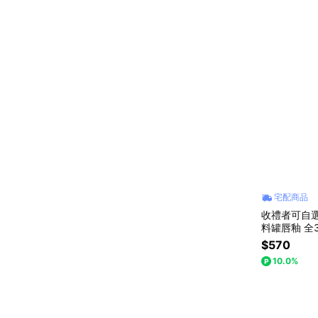
宅配商品
收禮者可自選色
料罐唇釉 全3
生日禮物
$570
10.0%