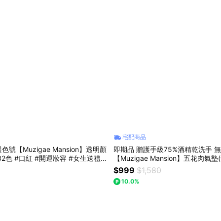
宅配商品
號【Muzigae Mansion】透明顏
即期品 贈護手級75%酒精乾洗手 
2色 #口紅 #開運妝容 #女生送禮 #
【Muzigae Mansion】五花肉氣
+千金腮紅 1+1自選組 #五花肉氣墊
$999
$1,580
命腮紅 #開運妝容 #女生送禮 #生
10.0%