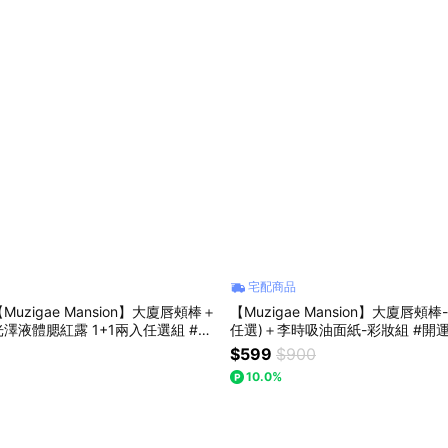
宅配商品
uzigae Mansion】大廈唇頰棒＋
【Muzigae Mansion】大廈唇頰
液體腮紅露 1+1兩入任選組 #開
任選)＋李時吸油面紙-彩妝組 #開運
D好命澎澎臉 #女生送禮 #生日禮物
兩用 #女生送禮 #生日禮物
$599
$900
10.0%