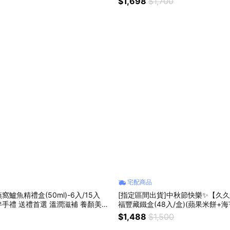
$1,698
$1,700
宅配商品
鱸魚精禮盒(50ml)-6入/15入
[指定區間出貨]中秋節快樂✨【久
手禮 送禮首選 溫潤滋補 養顏美容
福豐藏鐵盒(48入/盒)(蘋果米餅+海
~14日工作天(不含例假日) 預購
運)【墊腳石】伴手禮
$1,488
$1,500