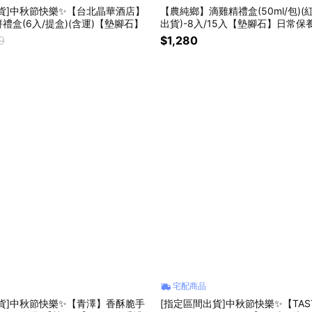
貨]中秋節快樂✨【台北晶華酒店】
【農純鄉】滴雞精禮盒(50ml/包)
禮盒(6入/提盒)(含運)【墊腳石】
出貨)-8入/15入【墊腳石】日常保
伴手禮
9
$1,280
宅配商品
貨]中秋節快樂✨【青澤】香酥脆手
[指定區間出貨]中秋節快樂✨【TASTE