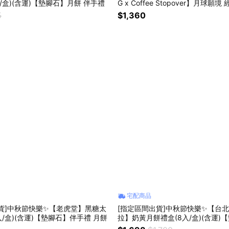
/盒)(含運)【墊腳石】月餅 伴手禮
G x Coffee Stopover】月球願
4入+茶咖啡4入)(附提袋)(含運)【
5
$1,360
宅配商品
貨]中秋節快樂✨【老虎堂】黑糖太
[指定區間出貨]中秋節快樂✨【台
入/盒)(含運)【墊腳石】伴手禮 月餅
拉】奶黃月餅禮盒(8入/盒)(含運)
餅 伴手禮