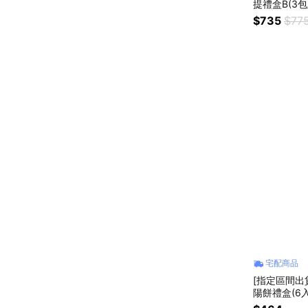
提禮盒B(3包
$735
$77
宅配商品
[指定區間出
陽餅禮盒(6