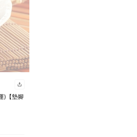
運)【墊腳