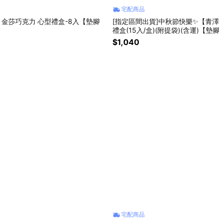
宅配商品
| 金莎巧克力 心型禮盒-8入【墊腳
[指定區間出貨]中秋節快樂✨【青
禮盒(15入/盒)(附提袋)(含運)【墊
手禮
$1,040
宅配商品