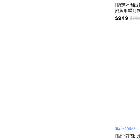
[指定區間出
奶黃麻糬月餅
$949
$96
宅配商品
[指定區間出