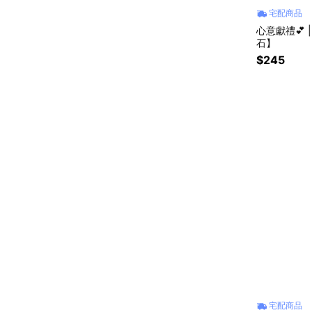
宅配商品
心意獻禮💕 
石】
$245
宅配商品