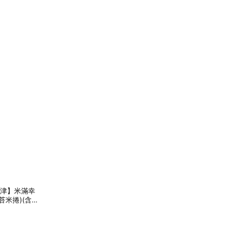
久津】米滿幸
苔米捲)(含