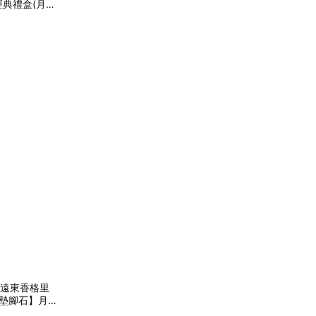
境 經典禮盒(月餅
墊腳石】
北遠東香格里
【墊腳石】月