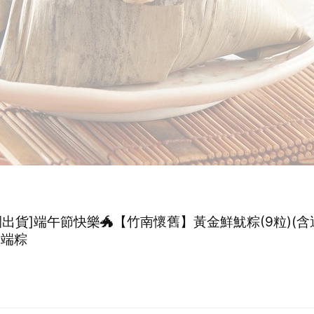
間出貨]端午節快樂🐲【竹南懷舊】黃金鮮魷粽(9粒)(含
 端粽