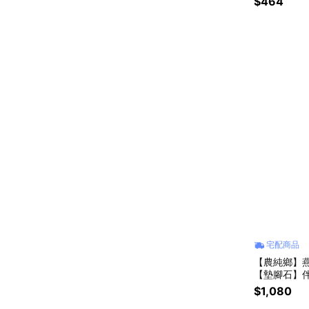
$464
宅配商品
【農純鄉】燕窩
【墊腳石】伴
出貨時間約3
$1,080