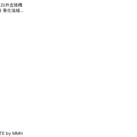
(紅白外盒隨機
養 養生滋補
 by MMH