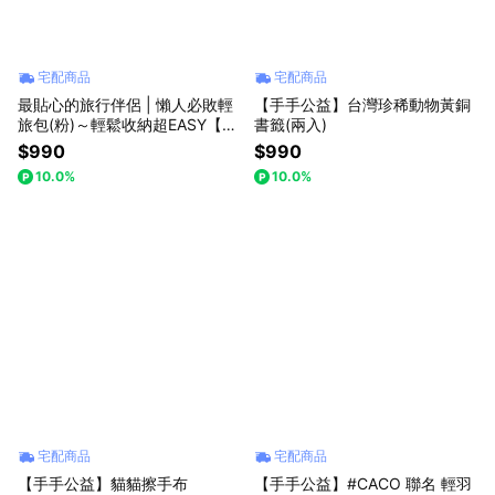
宅配商品
宅配商品
最貼心的旅行伴侶 | 懶人必敗輕
【手手公益】台灣珍稀動物黃銅
旅包(粉)～輕鬆收納超EASY【手
書籤(兩入)
手公益】
$990
$990
10.0%
10.0%
宅配商品
宅配商品
【手手公益】貓貓擦手布
【手手公益】#CACO 聯名 輕羽