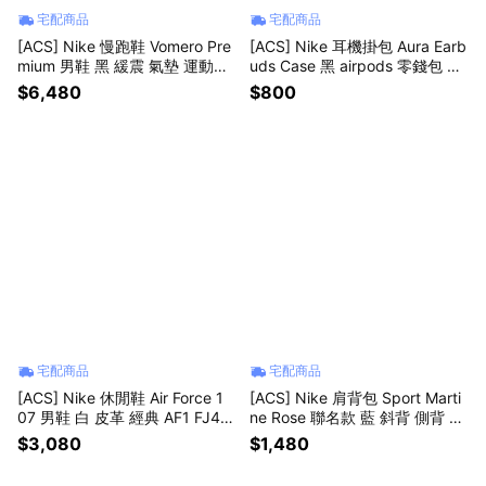
宅配商品
宅配商品
[ACS] Nike 慢跑鞋 Vomero Pre
[ACS] Nike 耳機掛包 Aura Earb
mium 男鞋 黑 緩震 氣墊 運動鞋
uds Case 黑 airpods 零錢包 N1
厚底 HQ2050-002
01237401-3OS
$6,480
$800
宅配商品
宅配商品
[ACS] Nike 休閒鞋 Air Force 1
[ACS] Nike 肩背包 Sport Marti
07 男鞋 白 皮革 經典 AF1 FJ41
ne Rose 聯名款 藍 斜背 側背 小
46-134
包 HV6891-478
$3,080
$1,480