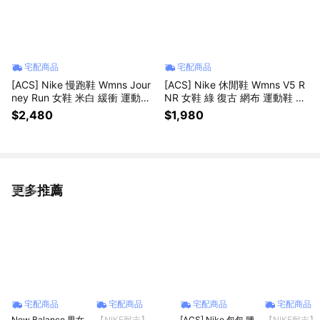
宅配商品
宅配商品
[ACS] Nike 慢跑鞋 Wmns Jour
[ACS] Nike 休閒鞋 Wmns V5 R
ney Run 女鞋 米白 緩衝 運動鞋
NR 女鞋 綠 復古 網布 運動鞋 H
IW2340-071
Q7901-301
$2,480
$1,980
更多推薦
看更多
宅配商品
宅配商品
宅配商品
宅配商品
New Balance 男女
【NIKE耐吉】
[ACS] Nike 包包 腰
【NIKE耐吉】