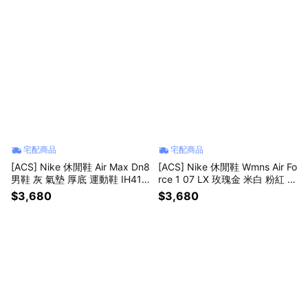
宅配商品
宅配商品
[ACS] Nike 休閒鞋 Air Max Dn8
[ACS] Nike 休閒鞋 Wmns Air Fo
男鞋 灰 氣墊 厚底 運動鞋 IH411
rce 1 07 LX 玫瑰金 米白 粉紅 女
9-009
鞋 炫雅 小勾 FV8110-181
$3,680
$3,680