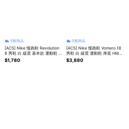
宅配商品
宅配商品
[ACS] Nike 慢跑鞋 Revolution
[ACS] Nike 慢跑鞋 Vomero 18
8 男鞋 白 緩震 基本款 運動鞋 H
男鞋 白 緩震 運動鞋 厚底 HM68
J9198-122
03-114
$1,780
$3,880