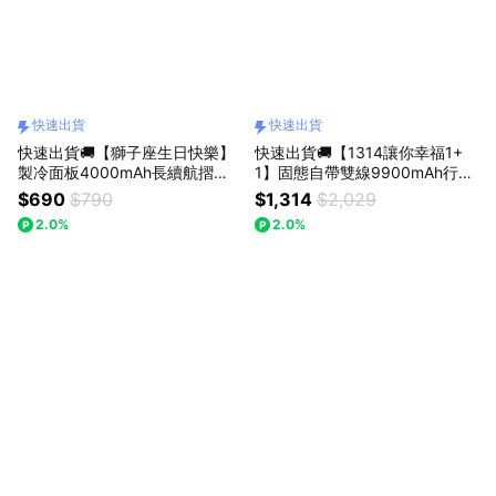
快速出貨
快速出貨
快速出貨🚚【獅子座生日快樂】
快速出貨🚚【1314讓你幸福1+
製冷面板4000mAh長續航摺疊
1】固態自帶雙線9900mAh行動
頸掛手持風扇RK28 RASTO
電源RB67 + 3段風速360度翻轉
$690
$790
$1,314
$2,029
夾式風扇 RK17 RASTO
2.0%
2.0%