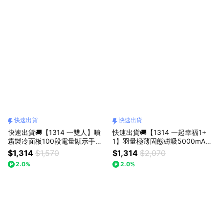
快速出貨
快速出貨
快速出貨🚚【1314 一雙人】噴
快速出貨🚚【1314 一起幸福1+
霧製冷面板100段電量顯示手持
1】羽量極薄固態磁吸5000mAh
風扇RK30 + 38W氮化鎵雙孔充
行動電源RB69 + 半導體高速製
$1,314
$1,570
$1,314
$2,070
電器 RB70 RASTO
冷手持風扇RK24 RASTO
2.0%
2.0%