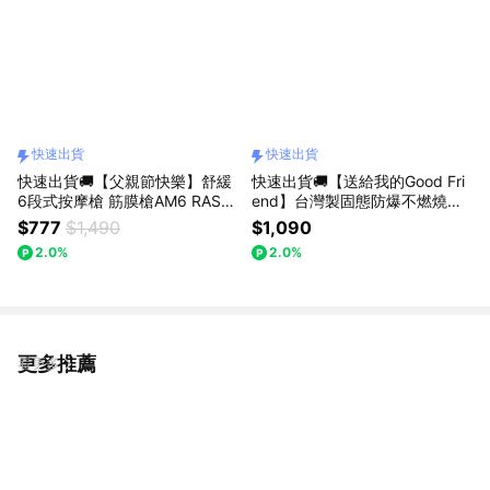
快速出貨
快速出貨
快速出貨🚚【父親節快樂】舒緩
快速出貨🚚【送給我的Good Fri
6段式按摩槍 筋膜槍AM6 RAST
end】台灣製固態防爆不燃燒自
O
帶線磁吸 5000mAh行動電源RB
$777
$1,490
$1,090
71 RASTO
2.0%
2.0%
更多推薦
看更多