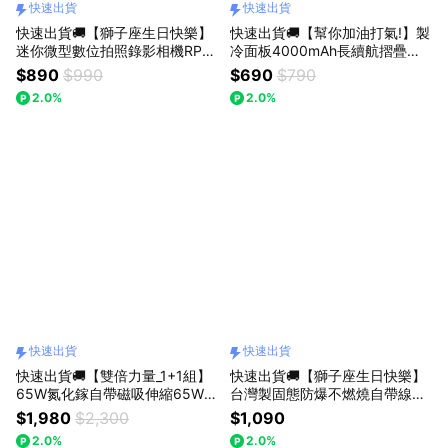
快速出貨
快速出貨
快速出貨🚚【獅子座生日快樂】
快速出貨🚚【幫你加油打氣!】製
迷你微型數位拍照錄影相機RP-1
冷面板4000mAh長續航摺疊頸
RASTO
掛手持風扇RK28 RASTO
$890
$990
$690
$790
2.0%
2.0%
快速出貨
快速出貨
快速出貨🚚【雙倍力量_1+1組】
快速出貨🚚【獅子座生日快樂】
65W氮化鎵自帶磁吸伸縮65W快
台灣製固態防爆不燃燒自帶線磁
充線三輸出充電器B147 E-book
吸 5000mAh行動電源RB71 RA
$1,980
$2,300
$1,090
s (台灣製)
STO
2.0%
2.0%