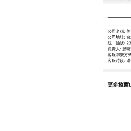
公司名稱: 
公司地址: 
統一編號: 23
負責人: 鄧
客服聯繫方式: c
客服時段: 週一
更多推薦L
看更多