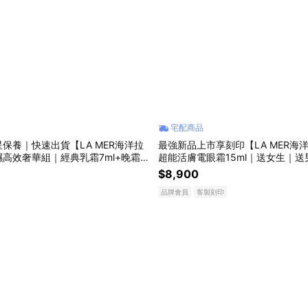
宅配商品
保養｜快速出貨【LA MER海洋拉
最強新品上市享刻印【LA MER海
高效奢華組｜經典乳霜7ml+晚霜7
超能活膚電眼霜15ml｜送女生｜
5ml+平衡水15ml享化妝包｜送女生
物
$8,900
生日禮物｜喬遷禮物
品牌會員
客製刻印