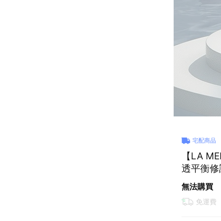
宅配商品
【LA 
透平衡修護
回饋 #
無法購買
免運費