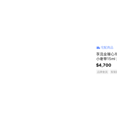
宅配商品
享流金璨心吊
小奢華15m
$4,700
品牌會員
客製