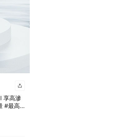
l 享高滲
量 #最高