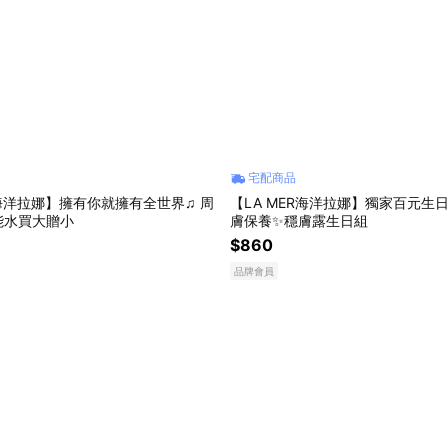
宅配商品
R 海洋拉娜】擁有你就擁有全世界♫ 周
【LA MER海洋拉娜】獨家百元生
能水買大贈小
膚保養✨穩膚露生日組
$860
品牌會員