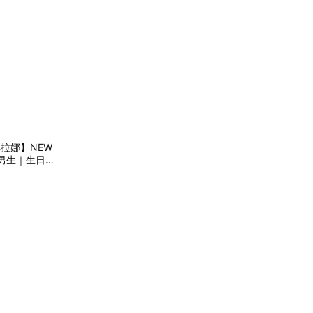
洋拉娜】NEW
送男生｜生日禮