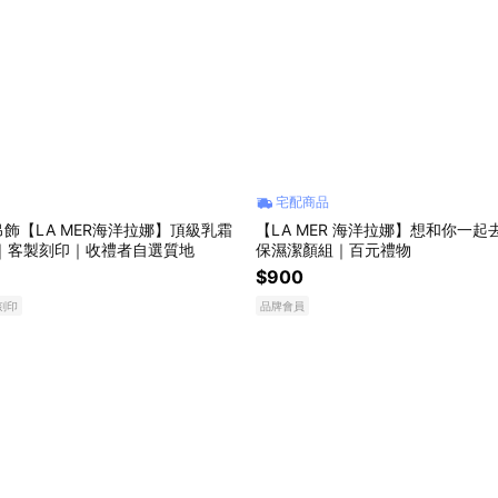
宅配商品
飾【LA MER海洋拉娜】頂級乳霜
【LA MER 海洋拉娜】想和你一
l｜客製刻印｜收禮者自選質地
保濕潔顏組｜百元禮物
$900
刻印
品牌會員