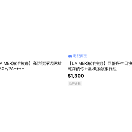
宅配商品
A MER海洋拉娜】高防護淨透隔離
【LA MER海洋拉娜】巨蟹座生日
50+/PA++++
乾淨的你✨溫和潔顏旅行組
$1,300
品牌會員