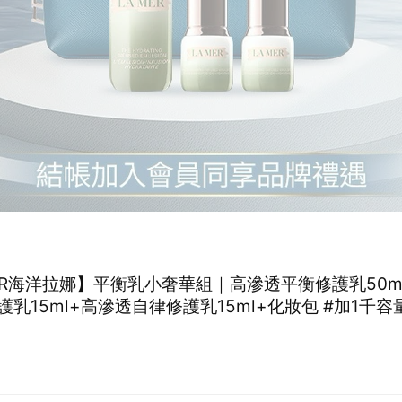
MER海洋拉娜】平衡乳小奢華組｜高滲透平衡修護乳50m
乳15ml+高滲透自律修護乳15ml+化妝包 #加1千容
乳霜就是海洋拉娜