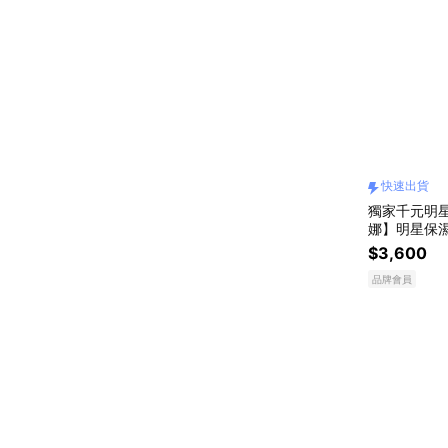
快速出貨
獨家千元明星
娜】明星保濕
ml+超能水1
$3,600
｜送男生｜
品牌會員