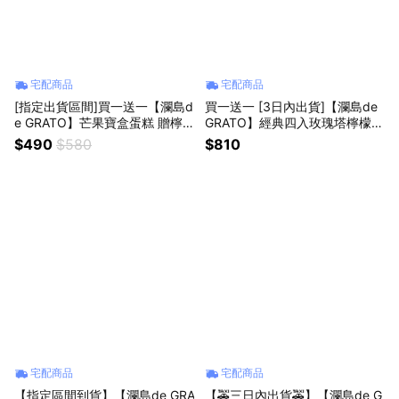
宅配商品
宅配商品
[指定出貨區間]買一送一【瀾島d
買一送一 [3日內出貨]【瀾島de
e GRATO】芒果寶盒蛋糕 贈檸
GRATO】經典四入玫瑰塔檸檬/
檬馬德蓮或花型千層蛋塔 │生日
草莓/百香果/巧克力 送 香草泡芙
$490
$580
$810
心禮話 [期間限定}
乙顆
宅配商品
宅配商品
【指定區間到貨】【瀾島de GRA
【🚕三日內出貨🚕】【瀾島de G