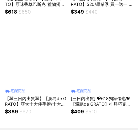
TO】原味香草巴斯克_禮物獨賣
RATO】520/畢業季 買一送一 玫
限定🎁獅子座生日快樂
瑰檸檬塔_兩入組/四入禮盒贈 脆
$618
$650
$349
$440
皮泡芙三入 / 手寫信傳遞心意
宅配商品
宅配商品
【🚕三日內出貨🚕】【瀾島de G
[三日內出貨] 💝618獨家優惠💝
RATO】亞太十大伴手禮/十大名
【瀾島de GRATO】杜拜巧克力
廚 監製 經典檸檬塔禮盒九入 贈
開心果麻糬塔四入 贈巧克力泡芙
$889
$970
$409
$510
三入脆皮泡芙
兩入