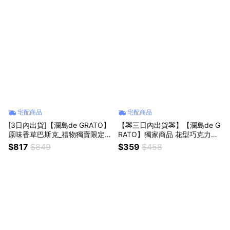
宅配商品
宅配商品
[3日內出貨]【瀾島de GRATO】
【🚕三日內出貨🚕】【瀾島de G
原味香草巴斯克_禮物獨賣限定 /
RATO】獨家商品 花型巧克力杜
生日快樂/節日快樂
拜麻糬塔/巧克力泡芙/花型布蕾
$817
$849
$359
$458
蛋塔_單入/四入禮盒│畢業甜點