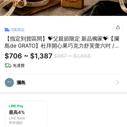
宅配商品
【指定到貨區間】💝父親節限定 新品獨家💝【瀾
島de GRATO】杜拜開心果巧克力舒芙蕾六吋 /香
草巴斯克 加$88贈提拉米蘇塔
$706 ~ $1,387
$987 ~ $1,668
免運費
瀾島
LINE Pay
最高4%
LINE Bank
單筆滿額