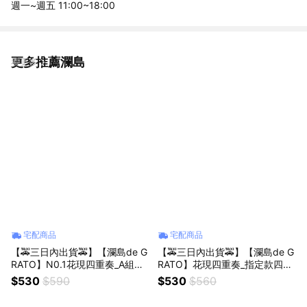
週一~週五 11:00~18:00
更多推薦瀾島
看更多
宅配商品
宅配商品
【🚕三日內出貨🚕】【瀾島de G
【🚕三日內出貨🚕】【瀾島de G
RATO】N0.1花現四重奏_A組經
RATO】花現四重奏_指定款四入
典四入綜合塔(檸檬/百香果/草莓/
花型綜合塔（檸檬/草莓/抹茶/巧
$530
$590
$530
$560
抹茶)
克力)