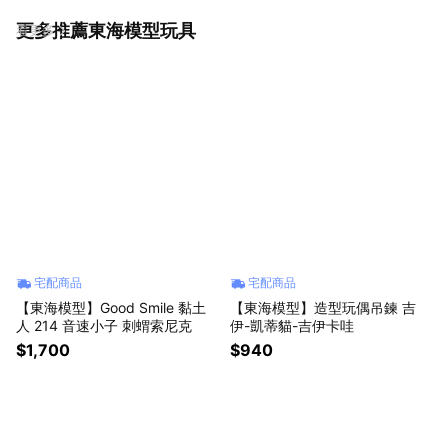
更多推薦東海模型玩具
看更多
宅配商品
宅配商品
【東海模型】Good Smile 黏土
【東海模型】造型玩偶吊鍊 吉
人 214 音速小子 刺蝟索尼克
伊-凱蒂貓-吉伊卡哇
$1,700
$940