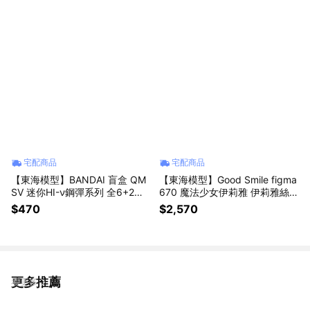
宅配商品
宅配商品
【東海模型】BANDAI 盲盒 QM
【東海模型】Good Smile figma
SV 迷你HI-ν鋼彈系列 全6+2種
670 魔法少女伊莉雅 伊莉雅絲菲
一中盒8入(單售)
爾·馮·愛因茲貝倫 可動完成品
$470
$2,570
更多推薦
看更多