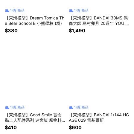
宅配商品
宅配商品
【東海模型】Dream Tomica Th
【東海模型】BANDAI 30MS 偶
e Bear School B 小熊學校 (粉)
像大師 島村卯月 20週年 YOU A
ND i ! 組裝模型
$380
$1,490
宅配商品
宅配商品
【東海模型】Good Smile 盲盒
【東海模型】BANDAI 1/144 HG
黏土人配件系列 迷宮飯 魔物料
AGE 029 雷基爾斯
理 全7種 一中盒7入(單售)
$410
$600