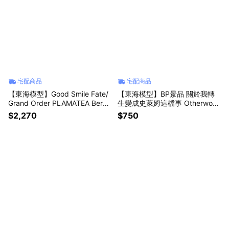
宅配商品
宅配商品
【東海模型】Good Smile Fate/
【東海模型】BP景品 關於我轉
Grand Order PLAMATEA Berse
生變成史萊姆這檔事 Otherworl
rker/阿爾托莉亞·Caster 組裝模
der Plus 魔王利姆路·坦派斯特 S
$2,270
$750
型
pecial ver. 眼鏡牌 BANPRESTO