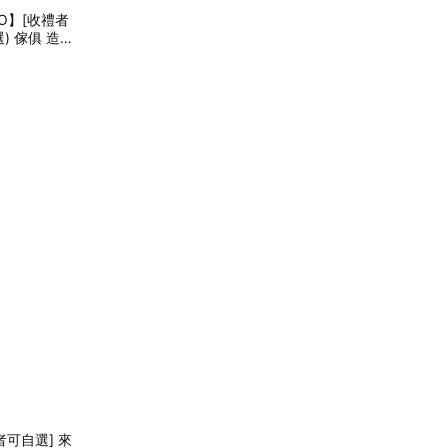
O】[收禮者
) 傢俱 造型
 新居落成 入
者可自選] 來