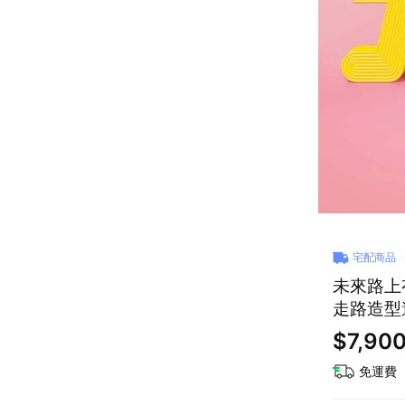
宅配商品
未來路上有
走路造型邊
伴你左右
$7,90
免運費