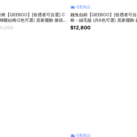
宅配商品
椅【QEEBOO】[收禮者可自選] C
錢兔似錦【QEEBOO】[收禮者可自
bon 蝴蝶結椅(2色可選) 居家擺飾 傢俱
椅 - 絨毛版 (共6色可選) 居家擺
癒 好友 生日禮 閨蜜禮
造 趣味創意 療癒 好友 生日禮 新
11,900
$12,800
宅配商品