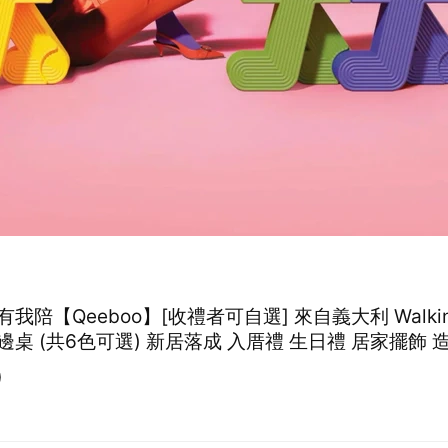
我陪【Qeeboo】[收禮者可自選] 來自義大利 Walking
桌 (共6色可選) 新居落成 入厝禮 生日禮 居家擺飾 
 創意療癒
0