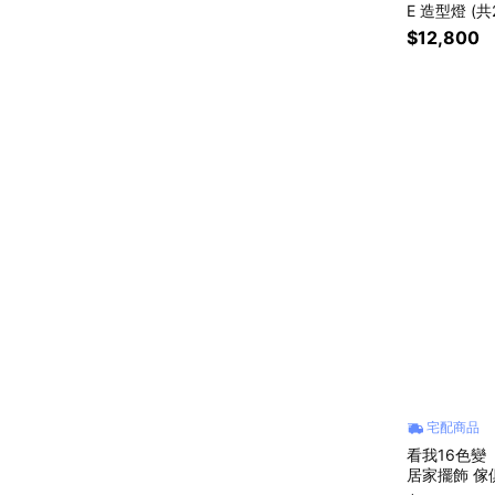
E 造型燈 (
意 好友 生
$12,800
宅配商品
看我16色變【
居家擺飾 傢俱
日禮 新居落