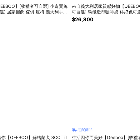
EEBOO】[收禮者可自選] 小奇寶兔
來自義大利居家質感好物【QEEBO
可選) 居家擺飾 傢俱 座椅 義大利手工
可自選] 烏龜造型咖啡桌 (共3色可選
意 療癒 好友 生日禮 新居落成 入厝
咖啡桌 趣味創意 療癒 好友 生日禮
$26,800
厝禮
宅配商品
【QEEBOO】蘇格蘭犬 SCOTTI
生活因你而美好【Qeeboo】[收禮