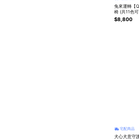
兔來運轉【Q
椅 (共11色
製造 趣味創
$8,800
禮
宅配商品
犬心犬意守護你