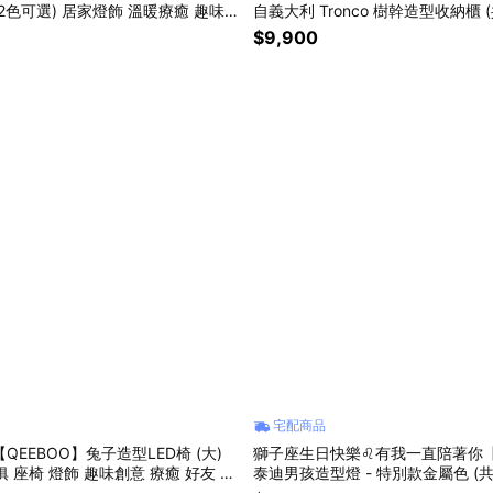
共2色可選) 居家燈飾 溫暖療癒 趣味創
自義大利 Tronco 樹幹造型收納櫃 
日禮 新居落成 入厝禮
新居落成 入厝禮 生日禮 居家擺飾 
$9,900
櫃 創意療癒
宅配商品
QEEBOO】兔子造型LED椅 (大)
獅子座生日快樂♌有我一直陪著你【
 座椅 燈飾 趣味創意 療癒 好友 生
泰迪男孩造型燈 - 特別款金屬色 (共
成 入厝禮
飾 溫暖 居家擺設 生日禮 暖心好禮