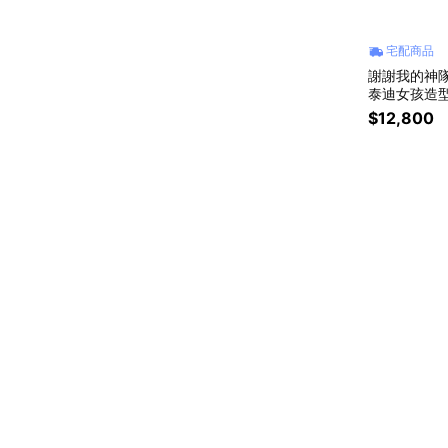
宅配商品
謝謝我的神隊
泰迪女孩造型
設 生日禮 
$12,800