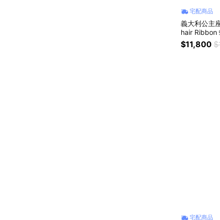
宅配商品
義大利公主座
hair Rib
座椅 夢幻療
$11,800
$
宅配商品