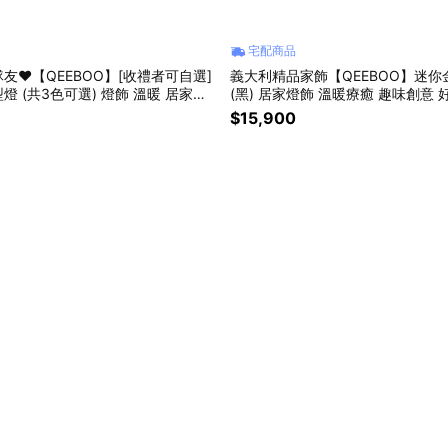
宅配商品
友❤️【QEEBOO】[收禮者可自選]
義大利精品家飾【QEEBOO】迷你
燈 (共3色可選) 燈飾 溫暖 居家擺
(黑) 居家燈飾 溫暖療癒 趣味創意 
情人節禮物
新居落成 入厝禮
$15,900