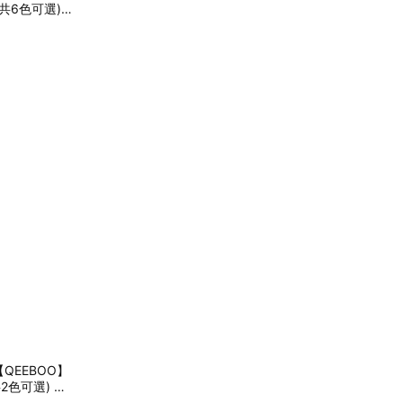
(共6色可選)
收納櫃 儲物
QEEBOO】
2色可選) 燈
 浪漫儀式感