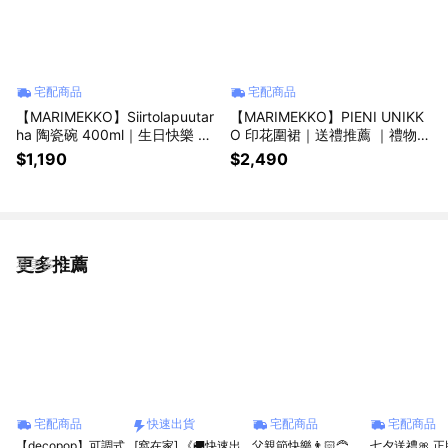
宅配商品
宅配商品
【MARIMEKKO】Siirtolapuutar
【MARIMEKKO】PIENI UNIKK
ha 陶瓷碗 400ml｜生日快樂 ｜
O 印花圍裙｜送禮推薦 ｜禮物推
生日禮物
薦
$1,190
$2,490
更多推薦
看更多
宅配商品
快速出貨
宅配商品
宅配商品
【decopop】可調式
[窩在家] 《🚚快速出
父親節快樂👨🏻‍🦰
七夕送禮🎀 