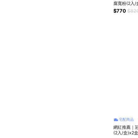
腐寬粉(2入/
$770
$82
宅配商品
網紅推薦｜
(2入/盒)x2