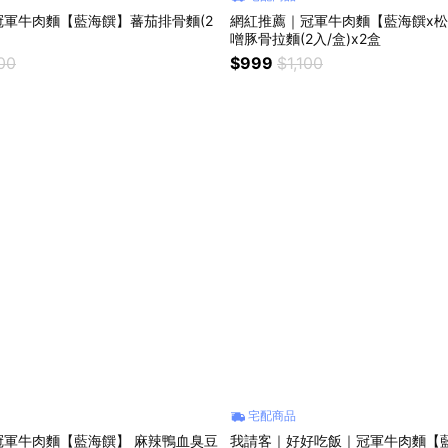
軍牛肉麵【藍海饌】蕃茄排骨麵(2
網紅推薦｜冠軍牛肉麵【藍海饌x松
噌豚骨拉麵(2入/盒)x2盒
00
$999
$1,100
宅配商品
冠軍牛肉麵【藍海饌】 麻辣鴨血臭豆
我請客｜好好吃飯｜冠軍牛肉麵【