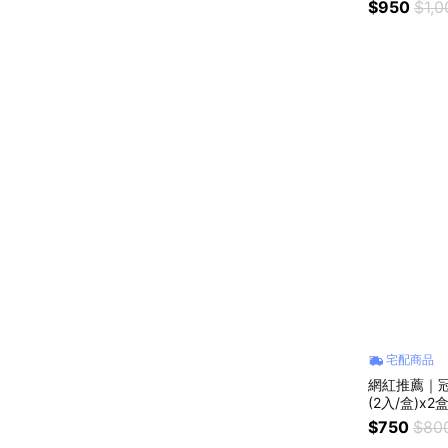
$950
$1,0
宅配商品
網紅推薦｜
(2入/盒)x2
$750
$80