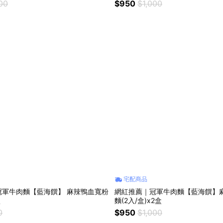
00
$950
$1,000
宅配商品
冠軍牛肉麵【藍海饌】 麻辣鴨血寬粉
網紅推薦｜冠軍牛肉麵【藍海饌】
盒
麵(2入/盒)x2盒
0
$950
$1,000