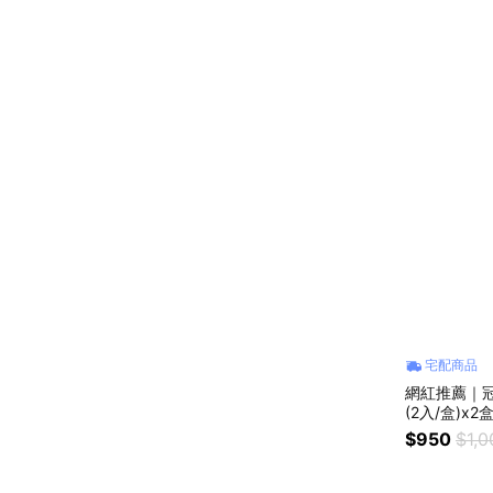
宅配商品
網紅推薦｜
(2入/盒)x2
$950
$1,0