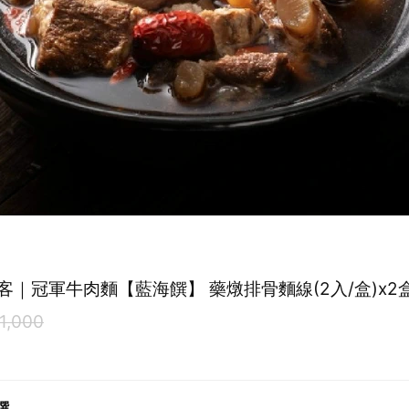
客｜冠軍牛肉麵【藍海饌】 藥燉排骨麵線(2入/盒)x2
1,000
饌