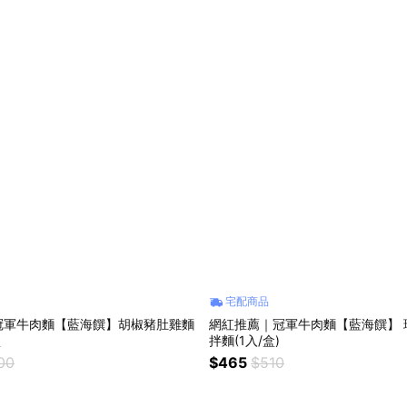
宅配商品
冠軍牛肉麵【藍海饌】胡椒豬肚雞麵
網紅推薦｜冠軍牛肉麵【藍海饌】 
盒
拌麵(1入/盒)
00
$465
$510