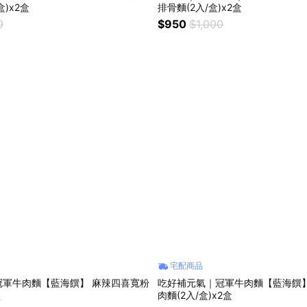
盒)x2盒
排骨麵(2入/盒)x2盒
0
$950
$1,000
宅配商品
冠軍牛肉麵【藍海饌】 麻辣四喜寬粉
吃好補元氣｜冠軍牛肉麵【藍海饌
盒
肉麵(2入/盒)x2盒