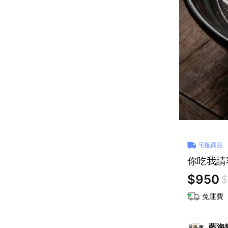
宅配商品
你吃我請
$950
$
免運費
藍海