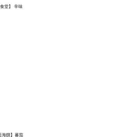
食堂】 辛味
藍海饌】蕃茄