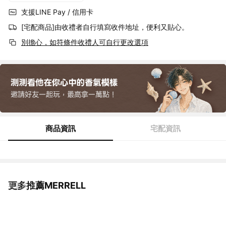
支援LINE Pay / 信用卡
[宅配商品]由收禮者自行填寫收件地址，便利又貼心。
別擔心，如符條件收禮人可自行更改選項
商品資訊
宅配資訊
更多推薦MERRELL
看更多