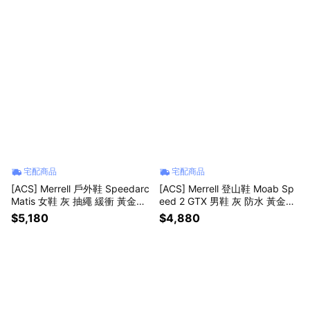
宅配商品
宅配商品
[ACS] Merrell 戶外鞋 Speedarc
[ACS] Merrell 登山鞋 Moab Sp
Matis 女鞋 灰 抽繩 緩衝 黃金大
eed 2 GTX 男鞋 灰 防水 黃金大
底 山系 ML00005516
底 戶外 緩衝 ML00005806
$5,180
$4,880