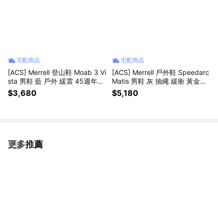
宅配商品
宅配商品
[ACS] Merrell 登山鞋 Moab 3 Vi
[ACS] Merrell 戶外鞋 Speedarc
sta 男鞋 藍 戶外 緩震 45週年限
Matis 男鞋 灰 抽繩 緩衝 黃金大
定款 ML00005591
底 山系 ML00005511
$3,680
$5,180
更多推薦
看更多