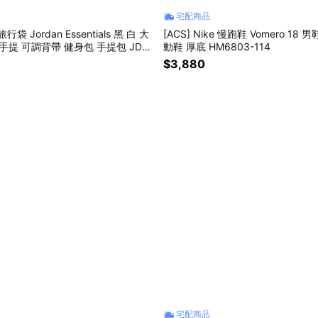
宅配商品
 旅行袋 Jordan Essentials 黑 白 大
[ACS] Nike 慢跑鞋 Vomero 18 
手提 可調背帶 健身包 手提包 JD24
動鞋 厚底 HM6803-114
01
$3,880
宅配商品