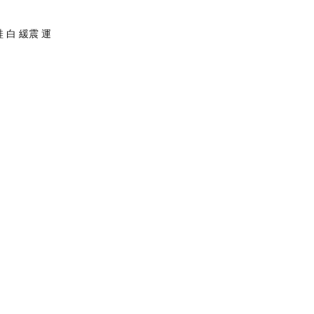
男鞋 白 緩震 運