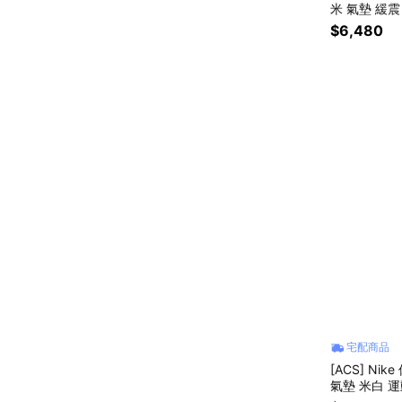
米 氣墊 緩震 
$6,480
宅配商品
[ACS] Nik
氣墊 米白 運動