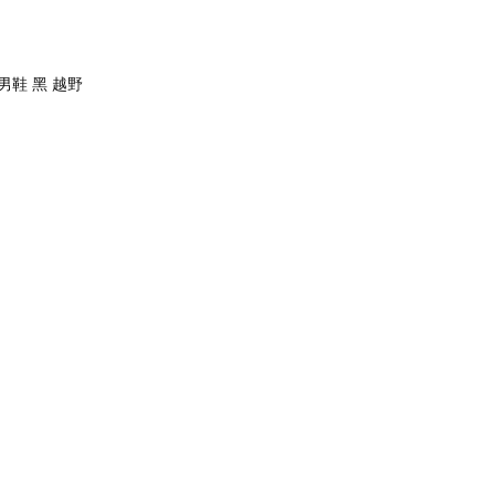
d 男鞋 黑 越野