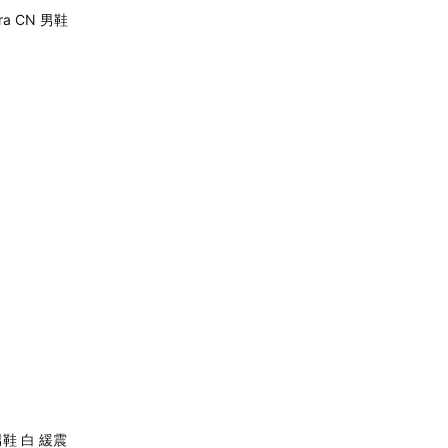
Era CN 男鞋
1
8 男鞋 白 緩震