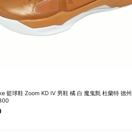
Nike 籃球鞋 Zoom KD IV 男鞋 橘 白 魔鬼氈 杜蘭特 德
800
0