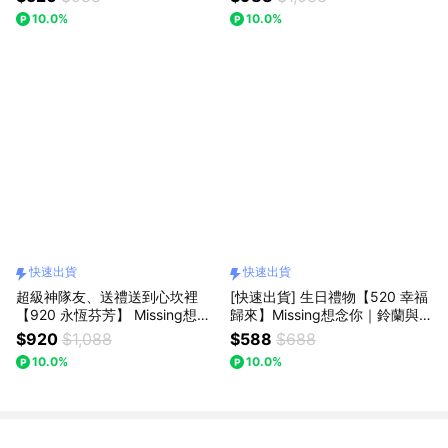
束：獨一無二的浪漫，以後都陪
購)：(預購)
10.0%
10.0%
你走花路
快速出貨
快速出貨
超級神隊友、送禮送到心坎裡
[快速出貨] 生日禮物【520 幸福
【920 永恆芬芳】 Missing想念
歸來】Missing想念你｜鈴蘭與
你｜史迪奇花束(預購)：(預購)
笑臉向日葵針織花：手作的恆久
$920
$1,088
$588
$688
祝福，告白首選
10.0%
10.0%