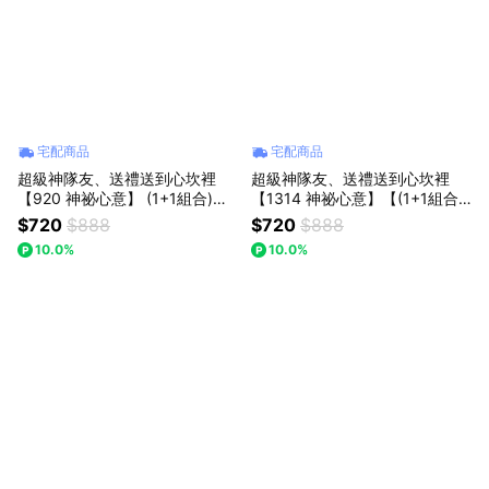
宅配商品
宅配商品
超級神隊友、送禮送到心坎裡
超級神隊友、送禮送到心坎裡
【920 神祕心意】 (1+1組合)
【1314 神祕心意】【(1+1組合)
【粉色勿忘我針織花+粉晶愛心
【粉玫瑰+粉晶熊】】Missing想
$720
$888
$720
$888
掌心石】｜【Missing想念你】
念你｜粉玫瑰精緻花束：浪漫告
10.0%
10.0%
｜ : 七夕情人節/父親節(預購)
白推薦，讓愛在日常中綻放 (預
購)