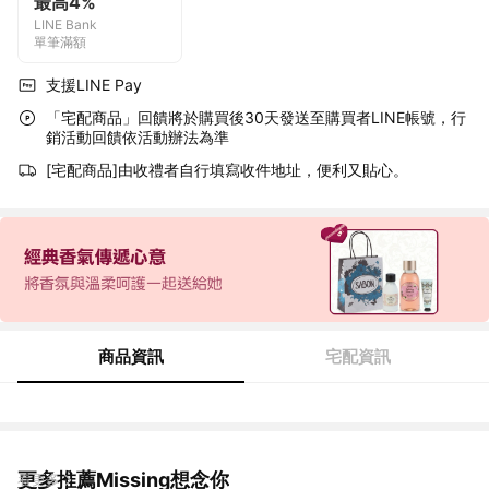
最高4%
LINE Bank
單筆滿額
支援LINE Pay
「宅配商品」回饋將於購買後30天發送至購買者LINE帳號，行
銷活動回饋依活動辦法為準
[宅配商品]由收禮者自行填寫收件地址，便利又貼心。
商品資訊
宅配資訊
更多推薦Missing想念你
看更多