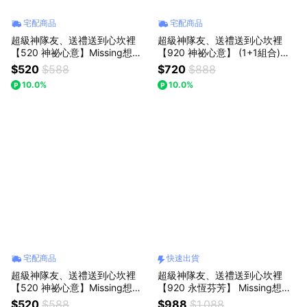
宅配商品
宅配商品
超級神隊友、送禮送到心坎裡
超級神隊友、送禮送到心坎裡
【520 神祕心意】Missing想念
【920 神祕心意】 (1+1組合)
你｜(迷你口袋花束) 酒紅白玫瑰
【粉色小歐風芭蕾+粉晶熊】｜
$520
$588
$720
$888
花束：獨一無二的浪漫，以後都
【Missing想念你】｜ 七夕情人
10.0%
10.0%
陪你走花路
節/父親節(預購)
宅配商品
快速出貨
超級神隊友、送禮送到心坎裡
超級神隊友、送禮送到心坎裡
【520 神祕心意】Missing想念
【920 永恆芬芳】 Missing想念
你｜(迷你口袋花束) 向日葵花
你｜豆沙色/粉色/草莓熊花束(預
$520
$588
$988
$1,088