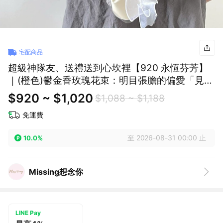
宅配商品
超級神隊友、送禮送到心坎裡【920 永恆芬芳】
｜(橙色)鬱金香玫瑰花束：明目張膽的偏愛「見花
如見你，溫柔且耀眼｜「今天，也想把偏愛送給
$920 ~ $1,020
$1,088 ~ $1,188
你。」(預購)
免運費
至 2026-08-31 00:00 止
10.0%
Missing想念你
LINE Pay