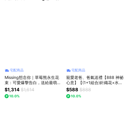
宅配商品
宅配商品
Missing想念你｜草莓熊永生花
寵愛老爸、爸氣送禮【888 神祕
束：可愛爆擊告白，送給最萌的
心意】【(1+1組合)針織花+水晶
另一半 (預購)
熊】｜【Missing想念你】｜紫
$1,314
$1,614
$588
$888
色勿忘我針織花+皇冠水晶熊 :
10.0%
10.0%
七夕情人節/父親節(預購)