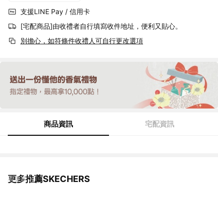
支援LINE Pay / 信用卡
[宅配商品]由收禮者自行填寫收件地址，便利又貼心。
別擔心，如符條件收禮人可自行更改選項
商品資訊
宅配資訊
更多推薦SKECHERS
看更多