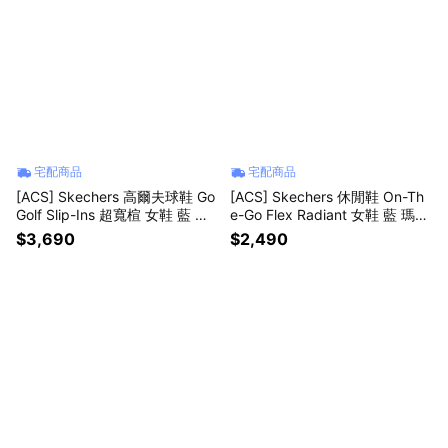
宅配商品
宅配商品
[ACS] Skechers 高爾夫球鞋 Go
[ACS] Skechers 休閒鞋 On-Th
Golf Slip-Ins 超寬楦 女鞋 藍 防
e-Go Flex Radiant 女鞋 藍 瑪莉
潑水 輕量 123131WNVLB
珍鞋 黏扣帶 138530NVY
$3,690
$2,490