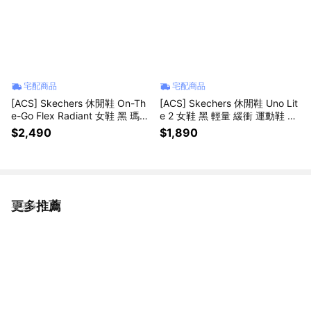
宅配商品
宅配商品
[ACS] Skechers 休閒鞋 On-Th
[ACS] Skechers 休閒鞋 Uno Lit
e-Go Flex Radiant 女鞋 黑 瑪莉
e 2 女鞋 黑 輕量 緩衝 運動鞋 19
珍鞋 黏扣帶 138530BBK
0265BLK
$2,490
$1,890
更多推薦
看更多