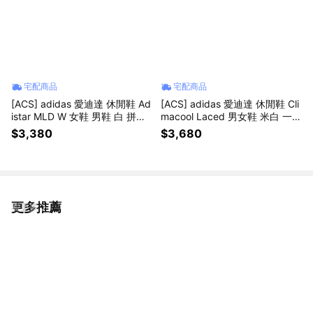
宅配商品
宅配商品
[ACS] adidas 愛迪達 休閒鞋 Ad
[ACS] adidas 愛迪達 休閒鞋 Cli
istar MLD W 女鞋 男鞋 白 拼接
macool Laced 男女鞋 米白 一體
緩震 KI7110
成型 透氣 3D列印 KJ8968
$3,380
$3,680
更多推薦
看更多