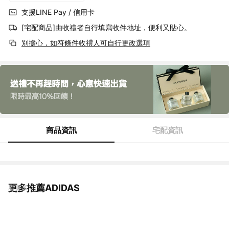
支援LINE Pay / 信用卡
[宅配商品]由收禮者自行填寫收件地址，便利又貼心。
別擔心，如符條件收禮人可自行更改選項
商品資訊
宅配資訊
更多推薦ADIDAS
看更多