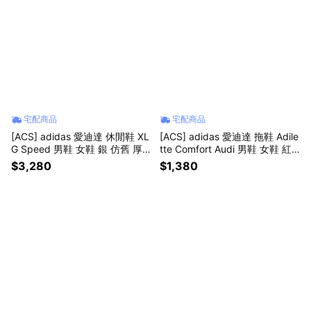
宅配商品
宅配商品
[ACS] adidas 愛迪達 休閒鞋 XL
[ACS] adidas 愛迪達 拖鞋 Adile
G Speed 男鞋 女鞋 銀 仿舊 厚
tte Comfort Audi 男鞋 女鞋 紅
底 KJ6503
奧迪 快乾 KI6083
$3,280
$1,380