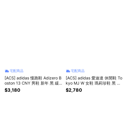
宅配商品
宅配商品
[ACS] adidas 慢跑鞋 Adizero B
[ACS] adidas 愛迪達 休閒鞋 To
oston 13 CNY 男鞋 新年 黑 緩
kyo MJ W 女鞋 瑪莉珍鞋 黑 薄
震 運動鞋 愛迪達 KI1516
底 膠底 復古 JR4790
$3,180
$2,780