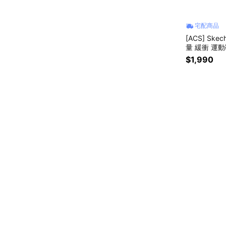
宅配商品
[ACS] Skec
量 緩衝 運動鞋
$1,990