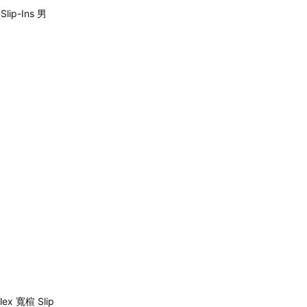
Slip-Ins 男
lex 寬楦 Slip