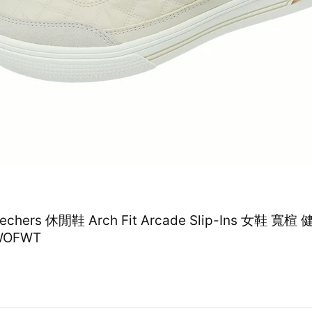
kechers 休閒鞋 Arch Fit Arcade Slip-Ins 女鞋 寬楦
WOFWT
1