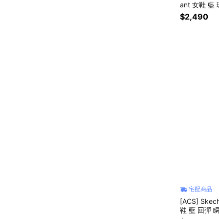
ant 女鞋 藍
$2,490
宅配商品
[ACS] Skech
鞋 藍 回彈 瞬