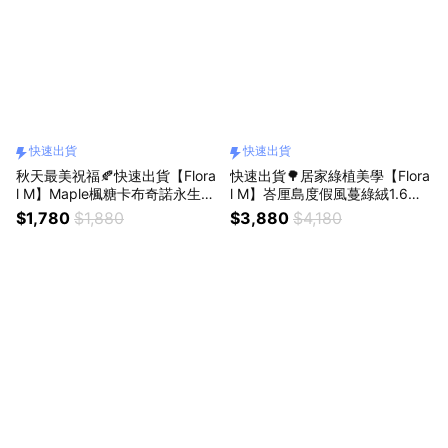
快速出貨
快速出貨
秋天最美祝福🍂快速出貨【Flora
快速出貨🌳居家綠植美學【Flora
l M】Maple楓糖卡布奇諾永生花
l M】峇厘島度假風蔓綠絨1.6公
禮（贈送5ml香氛油）獅子座生
尺室內大型仿真植栽（贈送花
$1,780
$1,880
$3,880
$4,180
日禮物 開幕喬遷升遷花禮
盆）