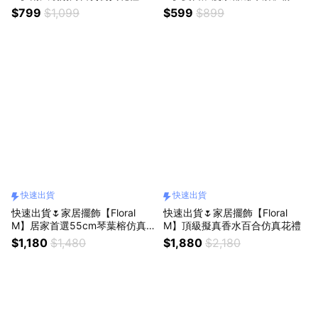
真花禮
$799
$1,099
$599
$899
快速出貨
快速出貨
快速出貨🌷家居擺飾【Floral
快速出貨🌷家居擺飾【Floral
M】居家首選55cm琴葉榕仿真
M】頂級擬真香水百合仿真花禮
植栽
$1,180
$1,480
$1,880
$2,180