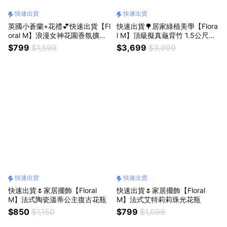
快速出貨
快速出貨
英國小蒼蘭+花禮💕快速出貨【Fl
快速出貨🌳居家綠植美學【Flora
oral M】浪漫女神花園香氛擴香
l M】頂級擬真龜背竹 1.5公尺室
禮盒 獅子座生日禮物
內大型仿真植栽（贈送花盆）
$799
$1,599
$3,699
$3,999
快速出貨
快速出貨
快速出貨🌷家居擺飾【Floral
快速出貨🌷家居擺飾【Floral
M】法式陶瓷溫蒂公主復古花瓶
M】法式艾特莉莉珠光花瓶
$850
$1,150
$799
$1,099