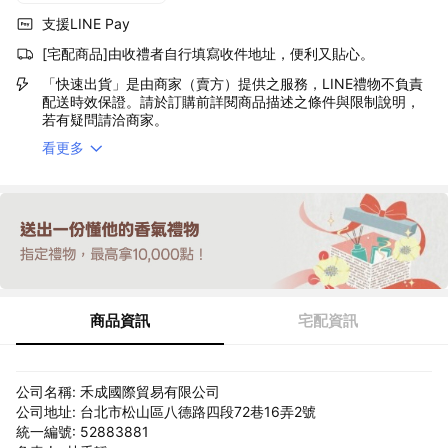
支援LINE Pay
[宅配商品]由收禮者自行填寫收件地址，便利又貼心。
「快速出貨」是由商家（賣方）提供之服務，LINE禮物不負責
配送時效保證。請於訂購前詳閱商品描述之條件與限制說明，
若有疑問請洽商家。
看更多
商品資訊
宅配資訊
公司名稱: 禾成國際貿易有限公司
公司地址: 台北市松山區八德路四段72巷16弄2號
統一編號: 52883881