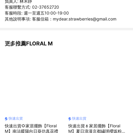
負責人: 林禾靜
客服聯繫方式: 02-37652720
客服時段: 週一至週五10:00-19:00
其他說明事項: 客服信箱：mydear.strawberries@gmail.com
更多推薦FLORAL M
看更多
快速出貨
快速出貨
快速出貨🌻家居擺飾【Floral
快速出貨🌷家居擺飾【Floral
M】南法暖陽向日葵仿真花禮
M】夏日浪漫京都繡球櫻坂粉仿