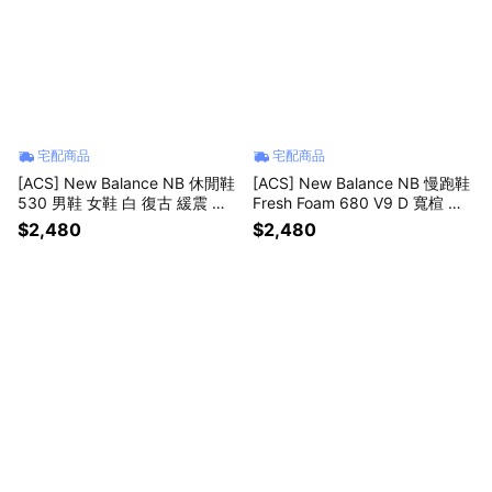
宅配商品
宅配商品
[ACS] New Balance NB 休閒鞋
[ACS] New Balance NB 慢跑鞋
530 男鞋 女鞋 白 復古 緩震 紐
Fresh Foam 680 V9 D 寬楦 女
巴倫 U530KLB-D
鞋 米 緩震 運動鞋 W680107-D
$2,480
$2,480