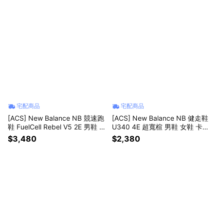
宅配商品
宅配商品
[ACS] New Balance NB 競速跑
[ACS] New Balance NB 健走鞋
鞋 FuelCell Rebel V5 2E 男鞋 寬
U340 4E 超寬楦 男鞋 女鞋 卡其
楦 綠 運動鞋 MFCX8QY-2E
麂皮 魔鬼氈 休閒鞋 U3401F5-4
$3,480
$2,380
E