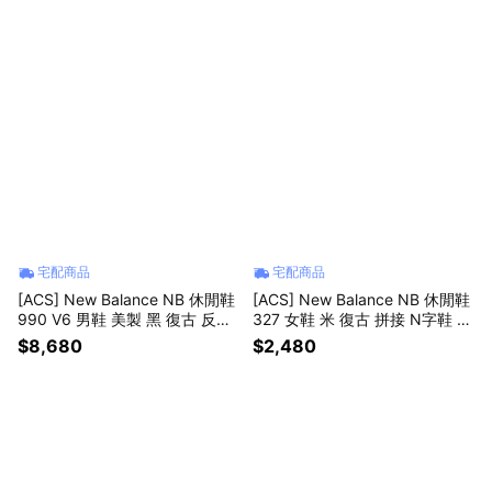
宅配商品
宅配商品
[ACS] New Balance NB 休閒鞋
[ACS] New Balance NB 休閒鞋
990 V6 男鞋 美製 黑 復古 反光
327 女鞋 米 復古 拼接 N字鞋 紐
NB 紐巴倫 U990BB6-D
巴倫 W327SUC-B
$8,680
$2,480