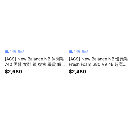
宅配商品
宅配商品
[ACS] New Balance NB 休閒鞋
[ACS] New Balance NB 慢跑鞋
740 男鞋 女鞋 銀 復古 緩震 紐
Fresh Foam 680 V9 4E 超寬楦
巴倫 U7401P5-D
男鞋 黑 緩震 M680603-4E
$2,680
$2,480