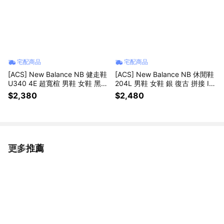
宅配商品
宅配商品
[ACS] New Balance NB 健走鞋
[ACS] New Balance NB 休閒鞋
U340 4E 超寬楦 男鞋 女鞋 黑
204L 男鞋 女鞋 銀 復古 拼接 IU
麂皮 魔鬼氈 休閒鞋 U34072H-4
同款 紐巴倫 U204LSWA-D
$2,380
$2,480
E
更多推薦
看更多