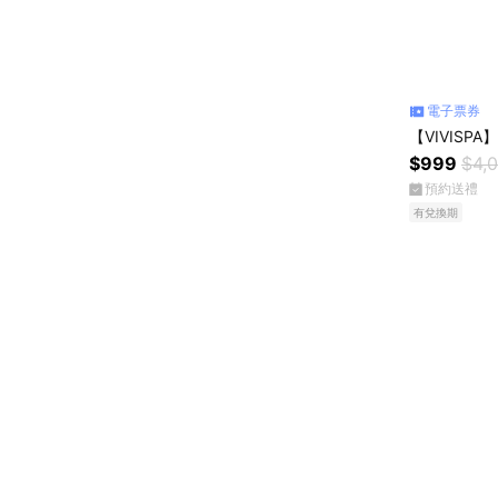
電子票券
【VIVISP
$999
$4,
預約送禮
有兌換期