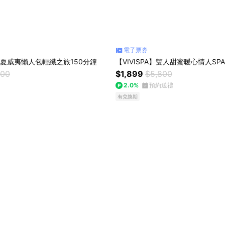
電子票券
A】夏威夷懶人包輕纖之旅150分鐘
【VIVISPA】雙人甜蜜暖心情人SPA
000
$1,899
$5,800
2.0%
預約送禮
有兌換期