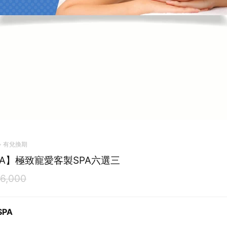
有兌換期
SPA】極致寵愛客製SPA六選三
6,000
SPA