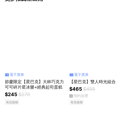
電子票券
電子票券
節慶限定【星巴克】大杯巧克力
【星巴克】雙人時光組合
可可碎片星冰樂+經典起司蛋糕
$465
$495
$245
$270
預約送禮
有兌換期
有兌換期