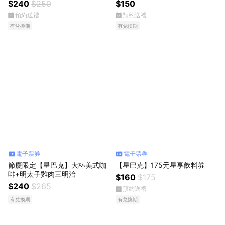
$240
$250
$150
預約送禮
預約送禮
有兌換期
有兌換期
電子票券
電子票券
節慶限定【星巴克】大杯美式咖
【星巴克】175元星享飲料券
啡+明太子雞肉三明治
$160
$175
$240
$265
預約送禮
有兌換期
有兌換期