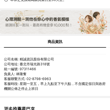
商品資訊
公司名稱: 精誠資訊股份有限公司
公司地址: 臺北市瑞光路318號
統一編號: 97311466
負責人: 林隆奮
客服聯繫方式: 02-8798-6963
客服時段: 星期一至五，早上九點至下午六點，不含國定假日與政府
機關公佈之停止上班日
更多推薦星巴克
看更多