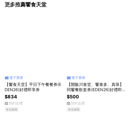
更多推薦饗食天堂
看更多
電子票券
電子票券
【饗食天堂】平日下午餐餐券(E
【開飯川食堂、饗泰多、真珠】
DEN26)好禮即享券
同饗餐飲套券(EDEN26)好禮即
享券
$834
$500
預約送禮
預約送禮
有兌換期
有兌換期