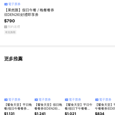
電子票券
【果然匯】假日午餐 / 晚餐餐券
(EDEN26)好禮即享券
$790
預約送禮
有兌換期
更多推薦
看更多
電子票券
電子票券
電子票券
電子票券
【饗食天堂】平日晚
【饗食天堂】假日晚
【饗食天堂】平日午
【饗食天堂】
餐/假日午餐餐券
餐餐券(EDEN26)好
餐/假日下午餐餐券
午餐餐券(EDEN
(EDEN26)好禮即享
禮即享券
(EDEN26)好禮即享
好禮即享券
$1,131
$1,241
$1,021
$834