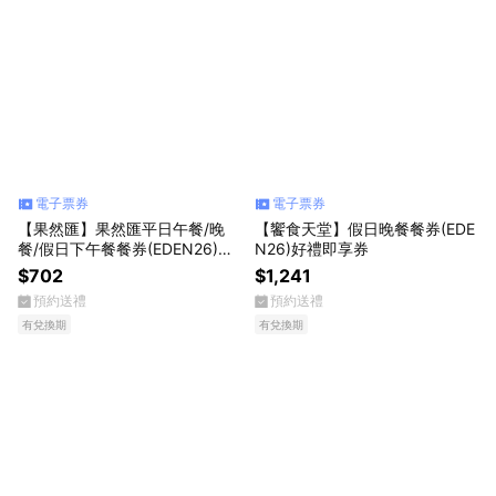
電子票券
電子票券
【果然匯】果然匯平日午餐/晚
【饗食天堂】假日晚餐餐券(EDE
餐/假日下午餐餐券(EDEN26)好
N26)好禮即享券
禮即享券
$702
$1,241
預約送禮
預約送禮
有兌換期
有兌換期