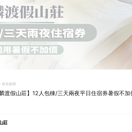
有兌換期
麟渡假山莊】12人包棟/三天兩夜平日住宿券暑假不加價
山莊