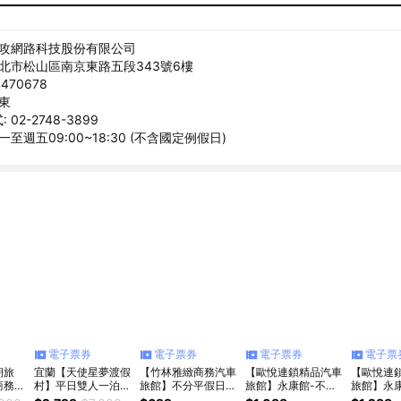
墨攻網路科技股份有限公司
台北市松山區南京東路五段343號6樓
470678
振東
02-2748-3899
一至週五09:00~18:30 (不含國定例假日)
電子票券
電子票券
電子票券
電子票
朝旅
宜蘭【天使星夢渡假
【竹林雅緻商務汽車
【歐悅連鎖精品汽車
【歐悅連
商務客
村】平日雙人一泊一
旅館】不分平假日休
旅館】永康館-不分
旅館】永
假日
食住宿券_加贈參觀
息專案 享樂券
平假日雙人白金套房
平假日雙