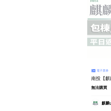
電子票券
南投【麒
無法購買
麒麟