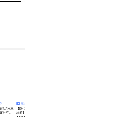
券
電子票券
電子票券
電子票券
電
鎖精品汽車
【歐悅連鎖精品汽車
【歐悅連鎖精品汽車
台中【嵩夏汽車旅
台中
康館-不分
旅館】新營館-不分
旅館】永康館-不分
館】歐式情挑-住宿
館】
人旗艦套房
平假日雙人白金套房
平假日雙人尊爵套房
2080 方案C(限平日
房-住