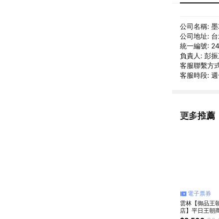
公司名稱: 
公司地址: 
統一編號: 24
負責人: 彭
客服聯繫方式: 
客服時段: 週
更多推薦
看更多
電子票券
雲林【御品王
店】平日王朝
房四人住宿券(