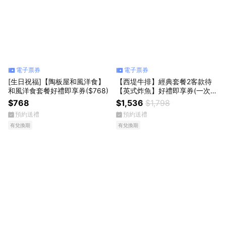
電子票券
電子票券
[生日祝福]【陶板屋和風洋食】
【西堤牛排】經典套餐2客款待
和風洋食套餐好禮即享券($768)
【英式炸魚】好禮即享券(一次抵
用)(限內用)
$768
$1,536
$1,798
預約送禮
預約送禮
有兌換期
有兌換期