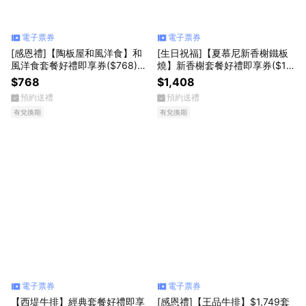
電子票券
電子票券
[感恩禮]【陶板屋和風洋食】和
[生日祝福]【夏慕尼新香榭鐵板
風洋食套餐好禮即享券($768)
燒】新香榭套餐好禮即享券($14
(一次需購買2張)
08)(一次抵用)(限內用)
$768
$1,408
預約送禮
預約送禮
有兌換期
有兌換期
電子票券
電子票券
【西堤牛排】經典套餐好禮即享
[感恩禮]【王品牛排】$1,749套