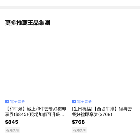
更多推薦王品集團
看更多
電子票券
電子票券
【和牛涮】極上和牛套餐好禮即
[生日祝福]【西堤牛排】經典套
享券($845)(現場加價可升級其
餐好禮即享券($768)
他套餐)
$845
$768
有兌換期
有兌換期