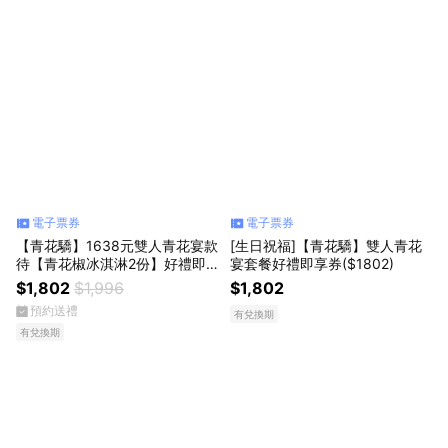
電子票券
電子票券
【青花驕】1638元雙人青花宴款
[生日祝福]【青花驕】雙人青花
待【青花椒冰淇淋2份】好禮即
宴套餐好禮即享券($1802)
享券(一次抵用型)
$1,802
$1,996
$1,802
預約送禮
有兌換期
有兌換期