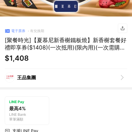
電子票券
有兌換期
[聚餐時光]【夏慕尼新香榭鐵板燒】新香榭套餐好
禮即享券($1408)(一次抵用)(限內用)(一次需購買
2張)
$1,408
王品集團
LINE Pay
最高4%
LINE Bank
單筆滿額
支援LINE Pay