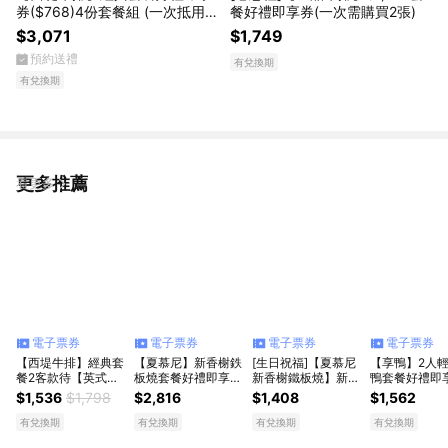
券($768)4份套餐組 (一次抵用)
餐好禮即享券(一次需購買2張)
(限內用)
$3,071
$1,749
預約送禮
有兌換期
有兌換期
更多推薦
看更多
電子票券
電子票券
電子票券
電子票券
【西堤牛排】經典套
【夏慕尼】新香榭鉄
[生日祝福]【夏慕尼
【享鴨】2人
餐2客款待【英式炸
板燒套餐好禮即享券
新香榭鐵板燒】新香
鴨套餐好禮即
魚】好禮即享券(一
($1408)2份套餐組
榭套餐好禮即享券
($1562)(一次
$1,536
$1,798
$2,816
$1,408
$1,562
次抵用)(限內用)
(一次抵用)(限內用)
($1408)(一次抵用)
(限內用)
(限內用)
有兌換期
有兌換期
有兌換期
有兌換期