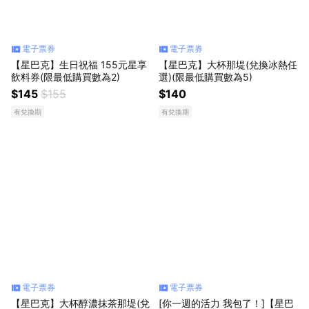
電子票券
電子票券
【星巴克】生日祝福 155元星享
【星巴克】大杯那堤(兌換冰熱任
飲料券(限最低購買數為2)
選)(限最低購買數為5)
$145
$155
$140
有兌換期
有兌換期
電子票券
電子票券
【星巴克】大杯醇濃抹茶那堤(兌
[你一週的活力 我包了！]【星巴