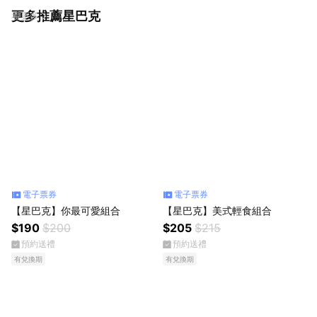
更多推薦星巴克
看更多
電子票券
電子票券
【星巴克】你最可愛組合
【星巴克】美式輕食組合
$190
$200
$205
$215
預約送禮
預約送禮
有兌換期
有兌換期