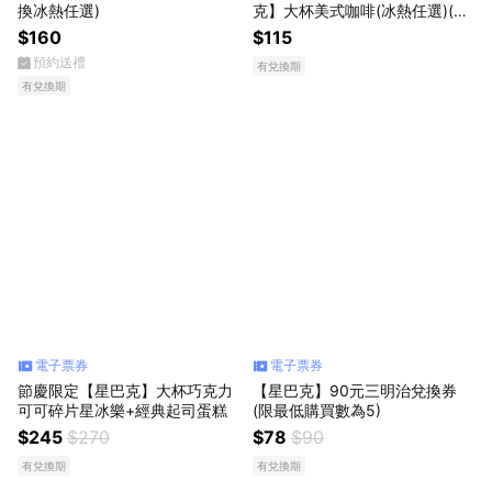
換冰熱任選)
克】大杯美式咖啡(冰熱任選)(限
最低購買數為5)
$160
$115
預約送禮
有兌換期
有兌換期
電子票券
電子票券
節慶限定【星巴克】大杯巧克力
【星巴克】90元三明治兌換券
可可碎片星冰樂+經典起司蛋糕
(限最低購買數為5)
$245
$270
$78
$90
有兌換期
有兌換期