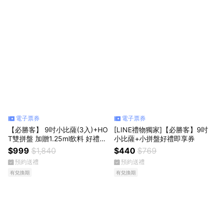
電子票券
電子票券
【必勝客】 9吋小比薩(3入)+HO
[LINE禮物獨家]【必勝客】9吋
T雙拼盤 加贈1.25ml飲料 好禮即
小比薩+小拼盤好禮即享券
享券
$999
$1,840
$440
$769
預約送禮
預約送禮
有兌換期
有兌換期