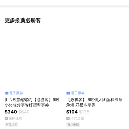
更多推薦必勝客
看更多
電子票券
電子票券
[LINE禮物獨家]【必勝客】9吋
【必勝客】 6吋個人比薩和風章
小比薩分享餐好禮即享券
魚燒 好禮即享券
$340
$640
$104
$135
預約送禮
預約送禮
有兌換期
有兌換期