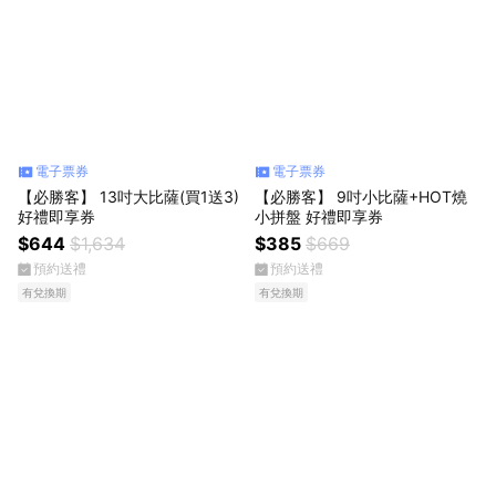
電子票券
電子票券
【必勝客】 13吋大比薩(買1送3)
【必勝客】 9吋小比薩+HOT燒
好禮即享券
小拼盤 好禮即享券
$644
$1,634
$385
$669
預約送禮
預約送禮
有兌換期
有兌換期