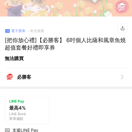
電子票券
有兌換期
[把你放心禮]【必勝客】 6吋個人比薩和風章魚燒
超值套餐好禮即享券
無法購買
必勝客
LINE Pay
最高4%
LINE Bank
單筆滿額
支援LINE Pay