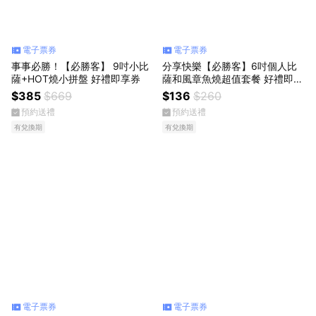
電子票券
電子票券
事事必勝！【必勝客】 9吋小比
分享快樂【必勝客】6吋個人比
薩+HOT燒小拼盤 好禮即享券
薩和風章魚燒超值套餐 好禮即享
券
$385
$669
$136
$260
預約送禮
預約送禮
有兌換期
有兌換期
電子票券
電子票券