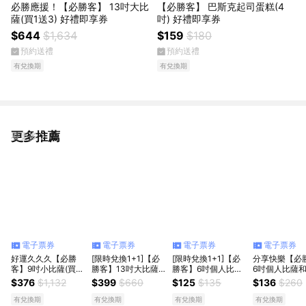
必勝應援！【必勝客】 13吋大比
【必勝客】 巴斯克起司蛋糕(4
薩(買1送3) 好禮即享券
吋) 好禮即享券
$644
$1,634
$159
$180
預約送禮
預約送禮
有兌換期
有兌換期
更多推薦
看更多
電子票券
電子票券
電子票券
電子票券
好運久久久【必勝
[限時兌換1+1]【必
[限時兌換1+1]【必
分享快樂【必
客】9吋小比薩(買小
勝客】13吋大比薩
勝客】6吋個人比薩
6吋個人比薩
送大)加贈1.25ml飲
(口味10選1)好禮即
(口味7選1)好禮即享
魚燒超值套餐 
$376
$1,132
$399
$660
$125
$135
$136
$260
料好禮即享券
享券
券
即享券
有兌換期
有兌換期
有兌換期
有兌換期