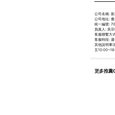
公司名稱: 
公司地址: 
統一編號: 70
負責人: 吳
客服聯繫方式: 
客服時段: 週
其他說明事項:
五10:00~1
更多推薦C
看更多