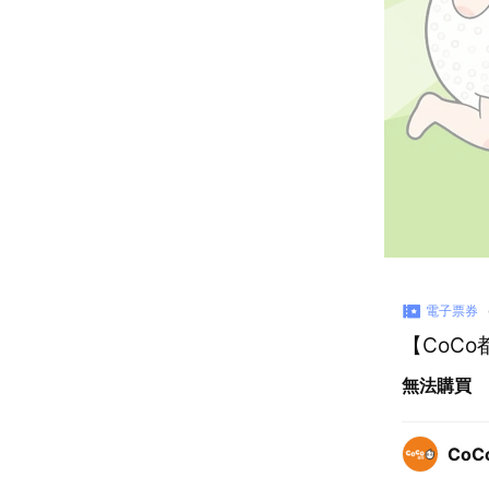
電子票券
【CoC
無法購買
CoC