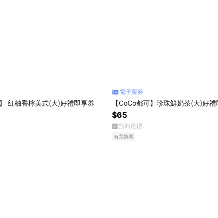
電子票券
可】 紅柚香檸美式(大)好禮即享券
【CoCo都可】珍珠鮮奶茶(大)好
$65
預約送禮
有兌換期