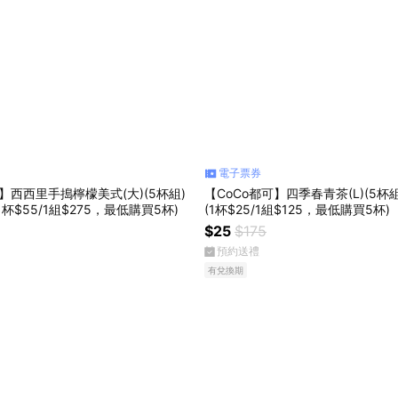
電子票券
可】西西里手搗檸檬美式(大)(5杯組)
【CoCo都可】四季春青茶(L)(5杯
杯$55/1組$275，最低購買5杯)
(1杯$25/1組$125，最低購買5杯)
$25
$175
預約送禮
有兌換期