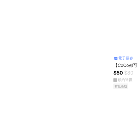
電子票券
【CoCo都
$50
$80
預約送禮
有兌換期