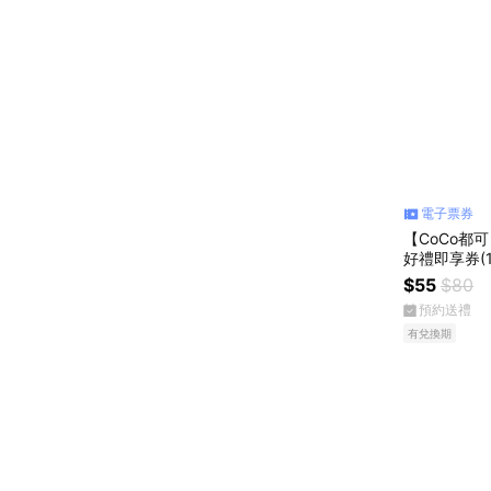
電子票券
【CoCo都
好禮即享券(1
$55
$80
預約送禮
有兌換期