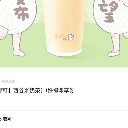
有兌換期
o都可】西谷米奶茶(L)好禮即享券
o 都可