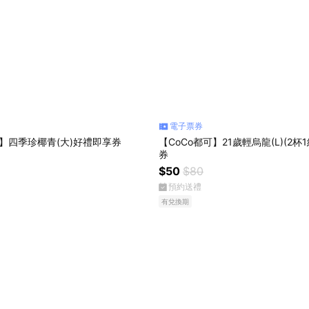
電子票券
可】四季珍椰青(大)好禮即享券
【CoCo都可】21歲輕烏龍(L)(2杯
券
$50
$80
預約送禮
有兌換期