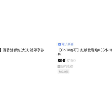
電子票券
可】百香雙響炮(大)好禮即享券
【CoCo都可】紅柚雙響炮(L)(2杯
券
$99
$150
預約送禮
有兌換期