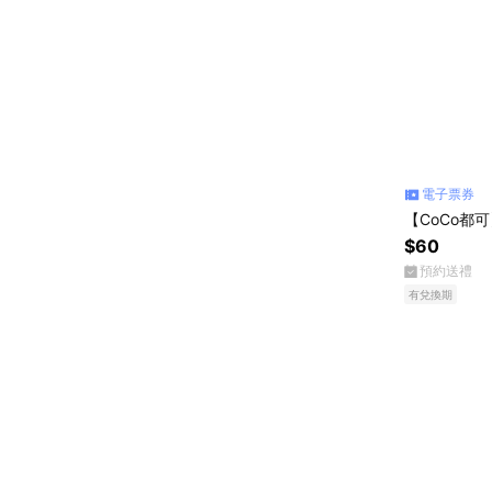
電子票券
【CoCo都
$60
預約送禮
有兌換期