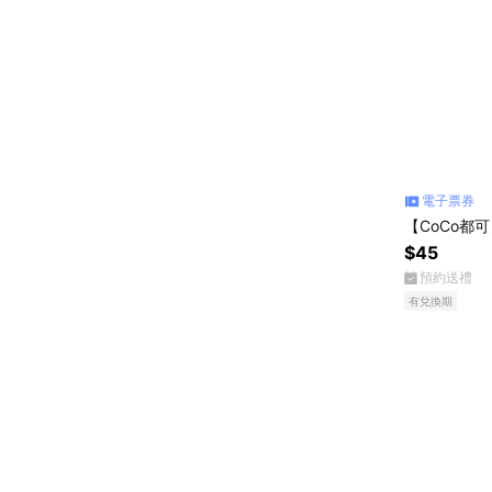
電子票券
【CoCo都
$45
預約送禮
有兌換期