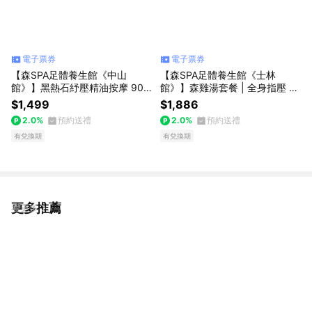
電子票券
電子票券
【森SPA足體養生館《中山
【森SPA足體養生館《士林
館》】黑熱石紓壓精油按摩 90
館》】森雞湯套餐 | 全身指壓 10
min 享樂券
0 min 享樂券
$1,499
$1,886
2.0%
預約送禮
2.0%
預約送禮
有兌換期
有兌換期
更多推薦
看更多