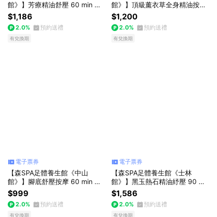
館》】芳療精油舒壓 60 min 享
館》】頂級薰衣草全身精油按摩
樂券
60 min 享樂券
$1,186
$1,200
2.0%
預約送禮
2.0%
預約送禮
有兌換期
有兌換期
電子票券
電子票券
【森SPA足體養生館《中山
【森SPA足體養生館《士林
館》】腳底舒壓按摩 60 min 享
館》】黑玉熱石精油紓壓 90 mi
樂券
n 享樂券
$999
$1,586
2.0%
預約送禮
2.0%
預約送禮
有兌換期
有兌換期