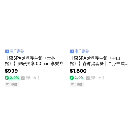
電子票券
電子票券
【森SPA足體養生館《士林
【森SPA足體養生館《中山
館》】腳底按摩 60 min 享樂券
館》】森雞湯套餐 | 全身中式指
壓 100 min 享樂券
$999
$1,800
2.0%
預約送禮
2.0%
預約送禮
有兌換期
有兌換期