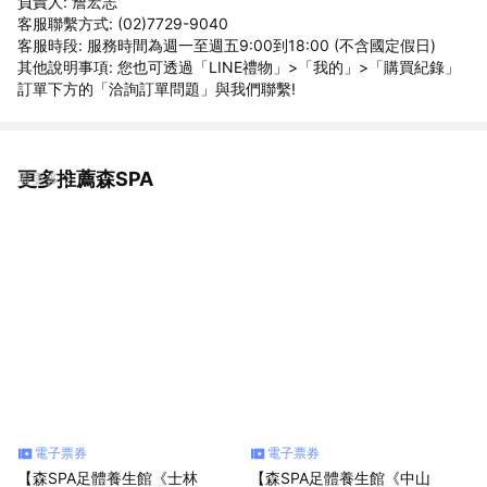
負責人: 詹宏志
客服聯繫方式: (02)7729-9040
客服時段: 服務時間為週一至週五9:00到18:00 (不含國定假日)
其他說明事項: 您也可透過「LINE禮物」>「我的」>「購買紀錄」
訂單下方的「洽詢訂單問題」與我們聯繫!
更多推薦森SPA
看更多
電子票券
電子票券
【森SPA足體養生館《士林
【森SPA足體養生館《中山