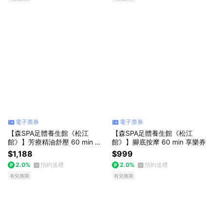
電子票券
電子票券
【森SPA足體養生館《松江
【森SPA足體養生館《松江
館》】芳療精油舒壓 60 min 享
館》】腳底按摩 60 min 享樂券
樂券
$1,188
$999
2.0%
預約送禮
2.0%
預約送禮
有兌換期
有兌換期