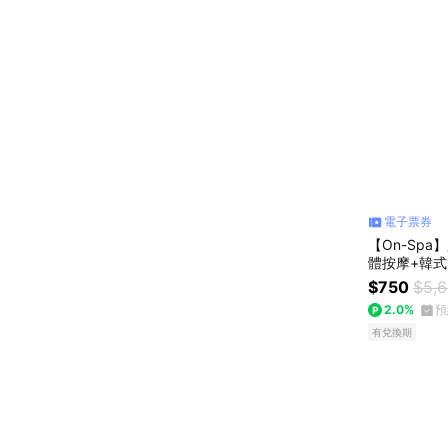
電子票券
【On-Sp
體按摩+韓式
$750
$5,
2.0%
預
有兌換期