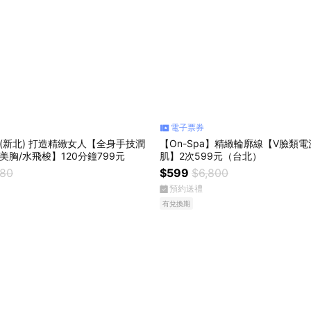
電子票券
a】(新北) 打造精緻女人【全身手技潤
【On-Spa】精緻輪廓線【V臉類
美胸/水飛梭】120分鐘799元
肌】2次599元（台北）
880
$599
$6,800
預約送禮
有兌換期