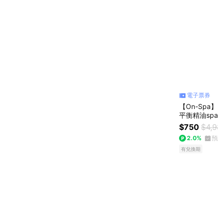
電子票券
【On-Sp
平衡精油spa
$750
$4,
2.0%
預
有兌換期