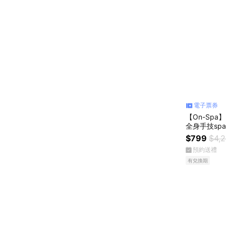
電子票券
【On-Sp
全身手技spa
$799
$4,
預約送禮
有兌換期