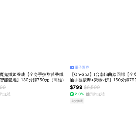
電子票券
a】魔鬼孅姬養成【全身手技甜茴香纖
【On-Spa】(台南)S曲線回歸【
智能體雕】130分鐘750元（高雄）
油手技按摩+緊緻v妍】150分鐘79
600
$799
$6,500
約送禮
2.0%
預約送禮
有兌換期