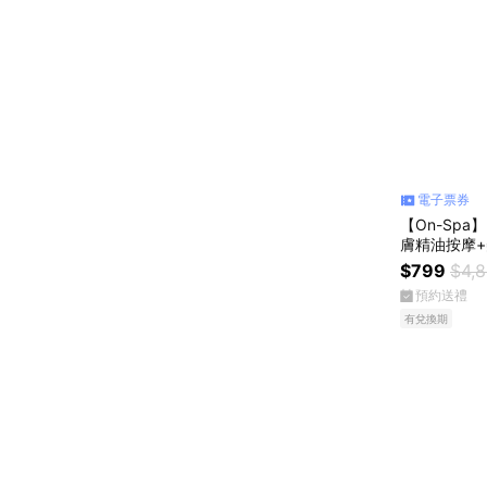
電子票券
【On-Sp
膚精油按摩+
$799
$4,
預約送禮
有兌換期