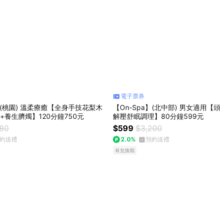
電子票券
a】(桃園) 溫柔療癒【全身手技花梨木
【On-Spa】(北中部) 男女適用
+養生臍燭】120分鐘750元
解壓舒眠調理】80分鐘599元
980
$599
$3,200
約送禮
2.0%
預約送禮
有兌換期