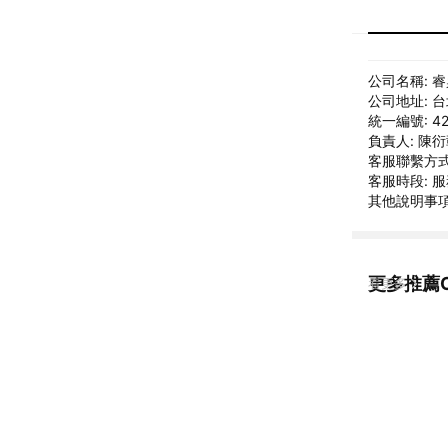
公司名稱: 
公司地址: 
統一編號: 42
負責人: 陳
客服聯繫方式: 
客服時段: 服
其他說明事項: 
更多推薦O
看更多