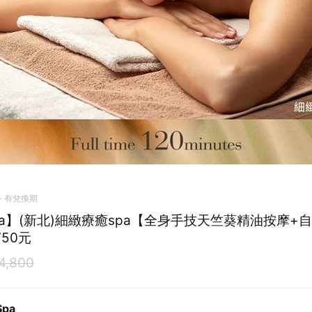
有兌換期
Spa】(新北)細緻療癒spa【全身手技天竺葵精油按摩+
750元
4,800
Spa