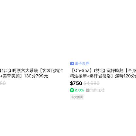
電子票券
a】(台北) 呵護六大系統【客製化精油
【On-Spa】(雙北) 沉靜時刻【
+美背美顏】130分799元
精油按摩+爆汗岩盤浴】滿時120分
280
$750
$4,980
2.0%
預約送禮
有兌換期