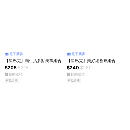
電子票券
電子票券
【星巴克】讓生活多點美事組合
【星巴克】美好總會來組合
$205
$215
$240
$250
預約送禮
預約送禮
有兌換期
有兌換期