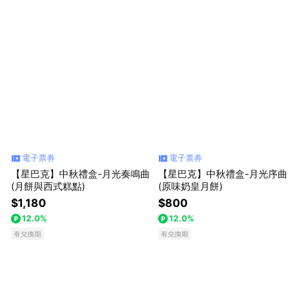
暖心問候禮
節日慶賀星祝福
熱門星禮物
電子票券
電子票券
【星巴克】中秋禮盒-月光奏鳴曲
【星巴克】中秋禮盒-月光序曲
(月餅與西式糕點)
(原味奶皇月餅)
$1,180
$800
12.0%
12.0%
有兌換期
有兌換期