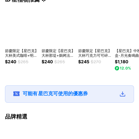
節慶限定【星巴克】
節慶限定【星巴克】
節慶限定【星巴克】
【星巴克】中
大杯美式咖啡+明太
大杯那堤+焗烤法式
大杯巧克力可可碎片
盒-月光奏鳴曲
子雞肉三明治
里肌三明治
星冰樂+經典起司蛋
與西式糕點)
$240
$265
$240
$265
$245
$270
$1,180
糕
12.0%
可能有
星巴克
可使用的優惠券
品牌精選