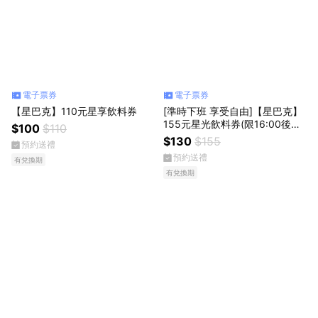
電子票券
電子票券
【星巴克】110元星享飲料券
[準時下班 享受自由]【星巴克】
155元星光飲料券(限16:00後使
$100
$110
用)
$130
$155
預約送禮
預約送禮
有兌換期
有兌換期