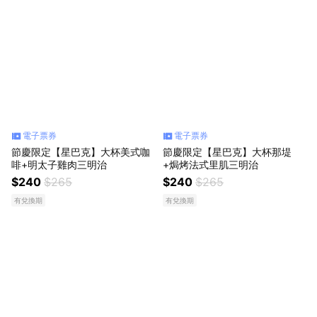
電子票券
電子票券
節慶限定【星巴克】大杯美式咖
節慶限定【星巴克】大杯那堤
啡+明太子雞肉三明治
+焗烤法式里肌三明治
$240
$265
$240
$265
有兌換期
有兌換期