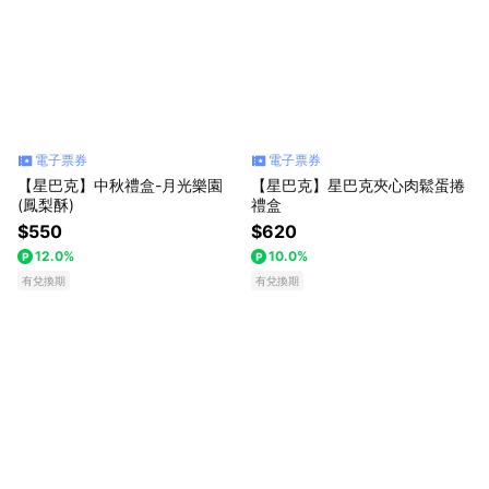
電子票券
電子票券
【星巴克】中秋禮盒-月光樂園
【星巴克】星巴克夾心肉鬆蛋捲
(鳳梨酥)
禮盒
$550
$620
12.0%
10.0%
有兌換期
有兌換期