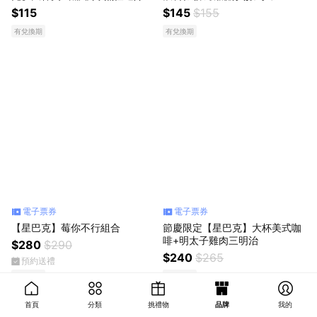
最低購買數為5)
$115
$145
$155
有兌換期
有兌換期
電子票券
電子票券
【星巴克】莓你不行組合
節慶限定【星巴克】大杯美式咖
啡+明太子雞肉三明治
$280
$290
$240
$265
預約送禮
有兌換期
有兌換期
首頁
分類
挑禮物
品牌
我的