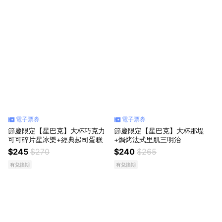
電子票券
電子票券
節慶限定【星巴克】大杯巧克力
節慶限定【星巴克】大杯那堤
可可碎片星冰樂+經典起司蛋糕
+焗烤法式里肌三明治
$245
$270
$240
$265
有兌換期
有兌換期