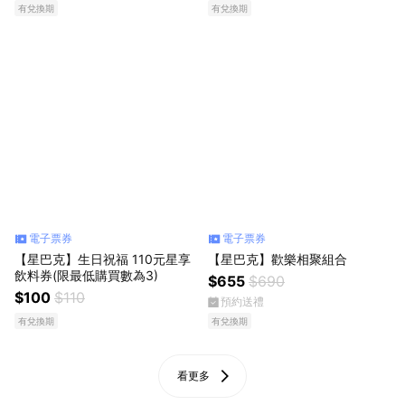
有兌換期
有兌換期
電子票券
電子票券
【星巴克】生日祝福 110元星享
【星巴克】歡樂相聚組合
飲料券(限最低購買數為3)
$655
$690
$100
$110
預約送禮
有兌換期
有兌換期
看更多