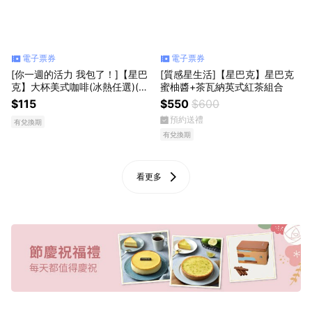
電子票券
電子票券
[你一週的活力 我包了！]【星巴
[質感星生活]【星巴克】星巴克
克】大杯美式咖啡(冰熱任選)(限
蜜柚醬+茶瓦納英式紅茶組合
最低購買數為5)
$115
$550
$600
預約送禮
有兌換期
有兌換期
看更多