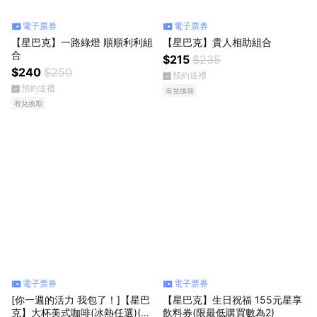
電子票券
電子票券
【星巴克】一路綠燈 順順利利組
【星巴克】貴人相助組合
合
$215
$235
$240
$250
預約送禮
預約送禮
有兌換期
有兌換期
電子票券
電子票券
[你一週的活力 我包了！]【星巴
【星巴克】生日祝福 155元星享
克】大杯美式咖啡(冰熱任選)(限
飲料券(限最低購買數為2)