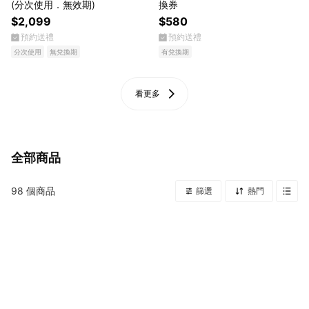
(分次使用．無效期)
換券
$2,099
$580
預約送禮
預約送禮
分次使用
無兌換期
有兌換期
看更多
全部商品
98
個商品
篩選
熱門