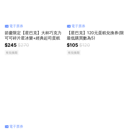
電子票券
電子票券
節慶限定【星巴克】大杯巧克力
【星巴克】120元蛋糕兌換券(限
可可碎片星冰樂+經典起司蛋糕
最低購買數為5)
$245
$270
$105
$120
有兌換期
有兌換期
電子票券