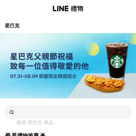
星巴克
搜尋 
星巴克
 商品。
🎁 星禮物推薦 🌟