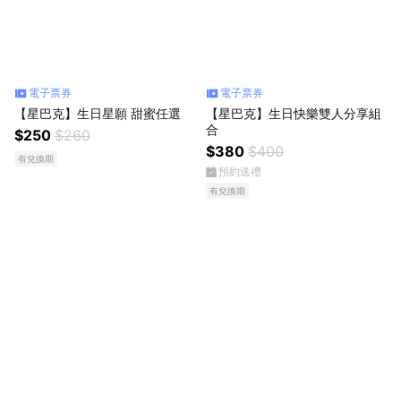
電子票券
電子票券
【星巴克】生日星願 甜蜜任選
【星巴克】生日快樂雙人分享組
合
$250
$260
$380
$400
有兌換期
預約送禮
有兌換期