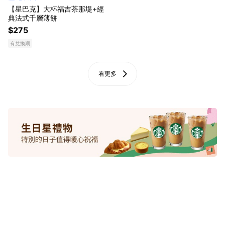
【星巴克】大杯福吉茶那堤+經
典法式千層薄餅
$275
有兌換期
看更多