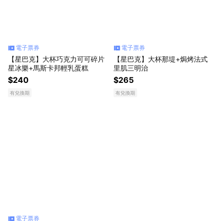
電子票券
電子票券
【星巴克】大杯巧克力可可碎片
【星巴克】大杯那堤+焗烤法式
星冰樂+馬斯卡邦輕乳蛋糕
里肌三明治
$240
$265
有兌換期
有兌換期
電子票券