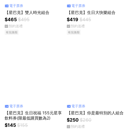
電子票券
電子票券
【星巴克】雙人時光組合
【星巴克】生日大快樂組合
$465
$495
$419
$445
預約送禮
預約送禮
有兌換期
有兌換期
電子票券
電子票券
【星巴克】生日祝福 155元星享
【星巴克】你是最特別的人組合
飲料券(限最低購買數為2)
$250
$260
$145
$155
預約送禮