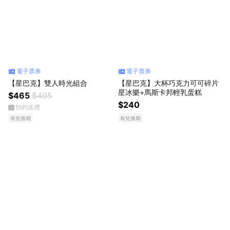
電子票券
電子票券
【星巴克】雙人時光組合
【星巴克】大杯巧克力可可碎片
星冰樂+馬斯卡邦輕乳蛋糕
$465
$495
$240
預約送禮
有兌換期
有兌換期