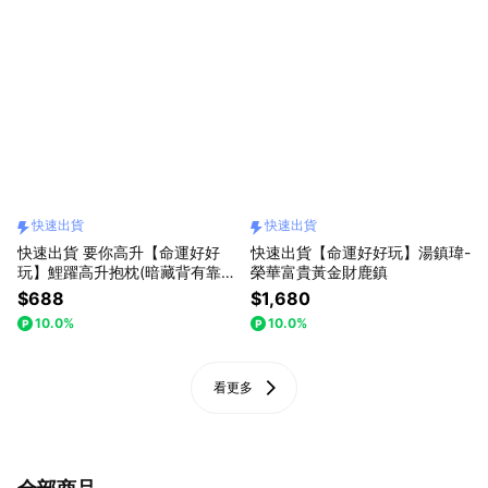
快速出貨
快速出貨
快速出貨 要你高升【命運好好
快速出貨【命運好好玩】湯鎮瑋-
玩】鯉躍高升抱枕(暗藏背有靠山
榮華富貴黃金財鹿鎮
開運符)
$688
$1,680
10.0%
10.0%
看更多