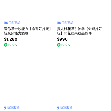
宅配商品
宅配商品
送你吸金鈔能力【命運好好玩】
貴人桃花吸引神器【命運好好
親親鈔能力貔貅
玩】開花結果粉晶擺件
$1,280
$990
10.0%
10.0%
快速出貨
快速出貨