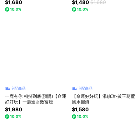
財聚寶燈
$1,680
$1,480
$1,680
10.0%
10.0%
宅配商品
宅配商品
一鹿有你 相挺到底(預購)【命運
【命運好好玩】湯鎮瑋-黃玉葫蘆
好好玩】一鹿進財致富燈
風水擺鎮
$1,980
$1,580
10.0%
10.0%