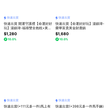
快速出貨
快速出貨
快速出貨 開運守護禮【命運好好
快速出貨【命運好好玩】湯鎮瑋-
玩】湯鎮瑋-福祿雙全抱枕+黃金
榮華富貴黃金財鹿鎮
靠山抱枕
$1,280
$1,680
10.0%
10.0%
快速出貨
快速出貨
快速出貨(+111元多一件)馬上有
快速出貨(+398元多一件馬手鍊)