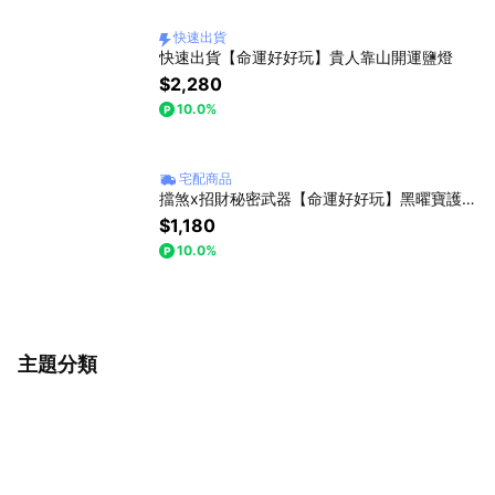
快速出貨
快速出貨【命運好好玩】貴人靠山開運鹽燈
$2,280
10.0%
宅配商品
擋煞x招財秘密武器【命運好好玩】黑曜寶護石手鍊
$1,180
10.0%
主題分類