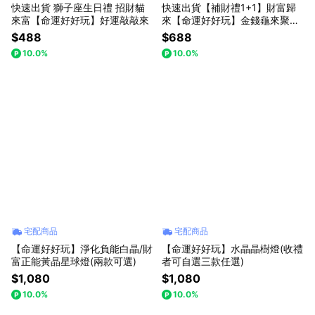
快速出貨 獅子座生日禮 招財貓
快速出貨【補財禮1+1】財富歸
來富【命運好好玩】好運敲敲來
來【命運好好玩】金錢龜來聚寶
鎮 (內附36顆小元寶)(可加購馬
$488
$688
上有錢包包掛飾)
10.0%
10.0%
宅配商品
宅配商品
【命運好好玩】淨化負能白晶/財
【命運好好玩】水晶晶樹燈(收禮
富正能黃晶星球燈(兩款可選)
者可自選三款任選)
$1,080
$1,080
10.0%
10.0%