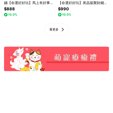
錢【命運好好玩】馬上有好事轉
【命運好好玩】黃晶簇聚財錢龜
運擺鎮(可加購守財鉅富鴻運手
鎮(貼心可自選)
$888
$990
鍊)
10.0%
10.0%
看更多