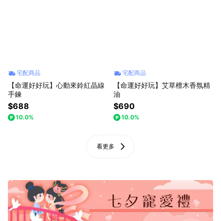
宅配商品
宅配商品
【命運好好玩】心動來鈴紅晶線
【命運好好玩】艾草檀木香氛精
手鍊
油
$688
$690
10.0%
10.0%
看更多