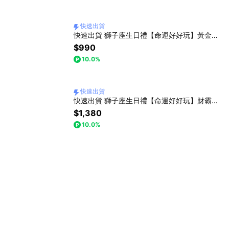
快速出貨
快速出貨 獅子座生日禮【命運好好玩】黃金招財貓儲願瓶+聚財加倍財神心咒墊(內含元寶+金條+花生)
$990
10.0%
快速出貨
快速出貨 獅子座生日禮【命運好好玩】財霸咬錢虎黑曜手鍊(男)
$1,380
10.0%