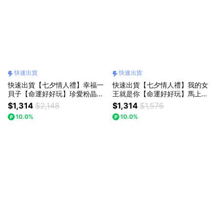
快速出貨
快速出貨
快速出貨【七夕情人禮】幸福一
快速出貨【七夕情人禮】我的女
貝子【命運好好玩】珍愛粉晶蜜
王就是你【命運好好玩】馬上有
果擺鎮送鴻運手鍊
花路轉運擺鎮+錢袋子紅晶線手
$1,314
$2,148
$1,314
$1,576
鍊
10.0%
10.0%