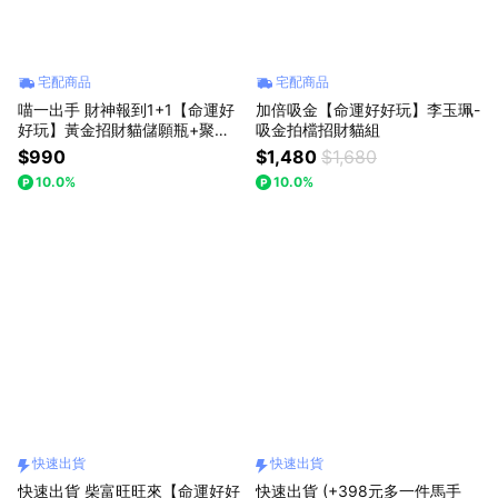
宅配商品
宅配商品
喵一出手 財神報到1+1【命運好
加倍吸金【命運好好玩】李玉珮-
好玩】黃金招財貓儲願瓶+聚財
吸金拍檔招財貓組
加倍財神心咒墊(內含元寶+金條
$990
$1,480
$1,680
+花生)
10.0%
10.0%
快速出貨
快速出貨
快速出貨 柴富旺旺來【命運好好
快速出貨 (+398元多一件馬手