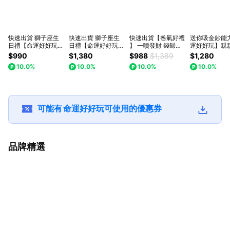
快速出貨 獅子座生
快速出貨 獅子座生
快速出貨【爸氣好禮
送你吸金鈔能
日禮【命運好好玩】
日禮【命運好好玩】
】 一噴發財 錢歸你
運好好玩】親
黃金招財貓儲願瓶
財霸咬錢虎黑曜手鍊
【命運好好玩】錢都
力貔貅
$990
$1,380
$988
$1,389
$1,280
+聚財加倍財神心咒
(男)
歸我錢龜擺鎮+黃水
10.0%
10.0%
10.0%
10.0%
墊(內含元寶+金條
晶精萃•招財結界噴
+花生)
霧
可能有
命運好好玩
可使用的優惠券
品牌精選