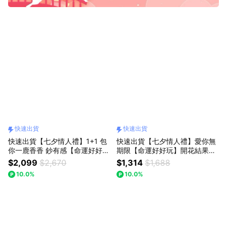
快速出貨
快速出貨
快速出貨【七夕情人禮】1+1 包
快速出貨【七夕情人禮】愛你無
你一鹿香香 鈔有感【命運好好
期限【命運好好玩】開花結果粉
玩】財鹿鈔有錢長夾組(經典黑/
晶擺件+金運無限紅晶線手鍊
$2,099
$2,670
$1,314
$1,688
奶茶棕可選)+艾草檀木滾珠香水
10.0%
10.0%