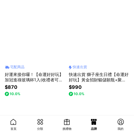
宅配商品
快速出貨
好運來接你囉！【命運好好玩】
快速出貨 獅子座生日禮【命運好
加冠進祿玻璃杯1入(收禮者可自
好玩】黃金招財貓儲願瓶+聚財
選2色任選)
加倍財神心咒墊(內含元寶+金條
$870
$990
+花生)
10.0%
10.0%
首頁
分類
挑禮物
品牌
我的