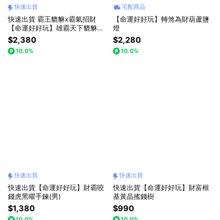
快速出貨
宅配商品
快速出貨 霸王貔貅x霸氣招財
【命運好好玩】轉煞為財葫蘆鹽
【命運好好玩】雄霸天下貔貅聚
燈
寶盆
$2,380
$2,280
10.0%
10.0%
快速出貨
快速出貨
快速出貨【命運好好玩】財霸咬
快速出貨【命運好好玩】財富根
錢虎黑曜手鍊(男)
基黃晶搖錢樹
$1,380
$990
10.0%
10.0%