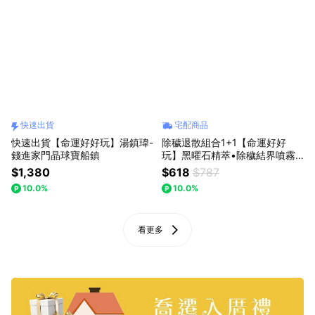
快速出貨
宅配商品
快速出貨【命運好好玩】湯鎮瑋-
除穢退散組合1+1【命運好好
錢進家門晶球寶船鎮
玩】黑曜石精萃•除穢結界噴霧
+財鹿葫蘆除穢包
$1,380
$618
$787
10.0%
10.0%
看更多