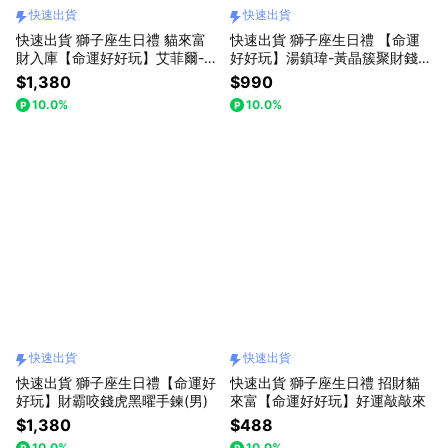
快速出貨
快速出貨
快速出貨 獅子座生日禮 貓來富
快速出貨 獅子座生日禮 【命運
財入庫【命運好好玩】艾菲爾-雙
好好玩】湯鎮瑋-黃晶簇聚財錢龜
倍賺爆招財貓
鎮
$1,380
$990
10.0%
10.0%
快速出貨
快速出貨
快速出貨 獅子座生日禮【命運好
快速出貨 獅子座生日禮 招財貓
好玩】財霸咬錢虎黑曜手鍊(男)
來富【命運好好玩】好運敲敲來
$1,380
$488
10.0%
10.0%