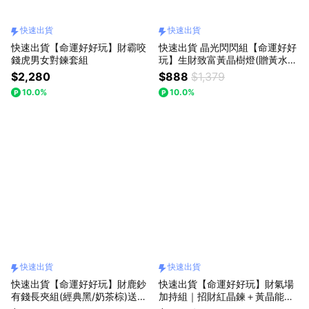
快速出貨
快速出貨
快速出貨【命運好好玩】財霸咬
快速出貨 晶光閃閃組【命運好好
錢虎男女對鍊套組
玩】生財致富黃晶樹燈(贈黃水晶
精萃•檀木金箔沐浴乳)(line禮物
$2,280
$888
$1,379
獨家)(收禮者可任選3款擇一)
10.0%
10.0%
快速出貨
快速出貨
快速出貨【命運好好玩】財鹿鈔
快速出貨【命運好好玩】財氣場
有錢長夾組(經典黑/奶茶棕)送好
加持組｜招財紅晶鍊＋黃晶能量
事花生擴香吊飾(貼心可自選)
香氣噴霧(兩款貼心可自選)