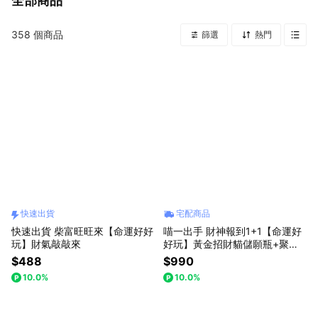
全部商品
358
個商品
篩選
熱門
快速出貨
宅配商品
快速出貨 柴富旺旺來【命運好好
喵一出手 財神報到1+1【命運好
玩】財氣敲敲來
好玩】黃金招財貓儲願瓶+聚財
加倍財神心咒墊(內含元寶+金條
$488
$990
+花生)
10.0%
10.0%