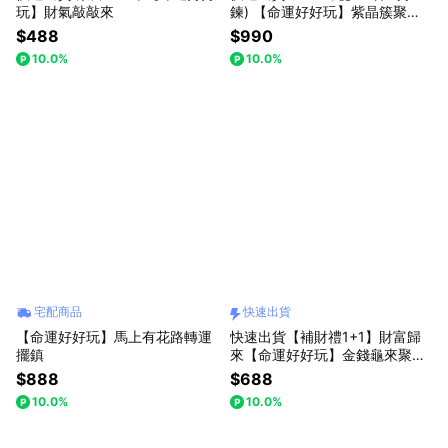
玩】財氣敲敲來
鍊) 【命運好好玩】紫晶簇聚貴
錢龜鎮(貼心可自選)
$488
$990
10.0%
10.0%
宅配商品
快速出貨
【命運好好玩】馬上有花路轉運
快速出貨【補財禮1+1】財富歸
擺鎮
來【命運好好玩】金錢龜來聚寶
鎮 (內附36顆小元寶)(可加購馬
$888
$688
上有錢包包掛飾)
10.0%
10.0%