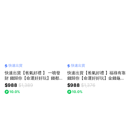
快速出貨
快速出貨
快速出貨【爸氣好禮 】 一噴發
快速出貨【爸氣好禮 】福祿有靠
財 錢歸你【命運好好玩】錢都歸
錢歸你【命運好好玩】金錢龜來
我錢龜擺鎮+黃水晶精萃•招財結
聚寶鎮+福祿雙全抱枕
$988
$1,389
$988
$1,376
界噴霧
10.0%
10.0%