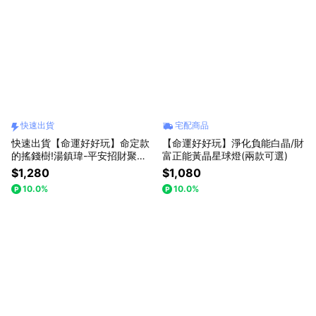
快速出貨
宅配商品
快速出貨【命運好好玩】命定款
【命運好好玩】淨化負能白晶/財
的搖錢樹!湯鎮瑋-平安招財聚寶
富正能黃晶星球燈(兩款可選)
搖錢樹燈(收禮者可任選3款擇一)
$1,280
$1,080
10.0%
10.0%