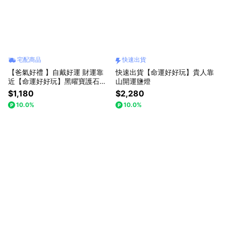
宅配商品
快速出貨
【爸氣好禮 】自戴好運 財運靠
快速出貨【命運好好玩】貴人靠
近【命運好好玩】黑曜寶護石手
山開運鹽燈
鍊
$1,180
$2,280
10.0%
10.0%