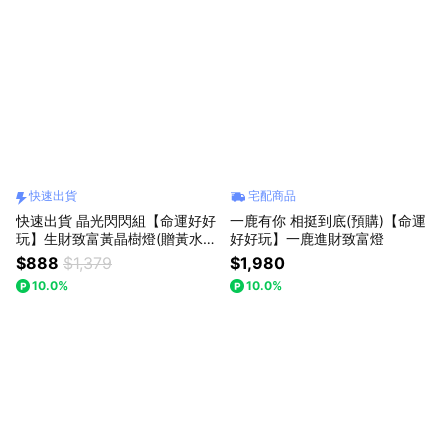
快速出貨
宅配商品
快速出貨 晶光閃閃組【命運好好
一鹿有你 相挺到底(預購)【命運
玩】生財致富黃晶樹燈(贈黃水晶
好好玩】一鹿進財致富燈
精萃•檀木金箔沐浴乳)(line禮物
$888
$1,379
$1,980
獨家)(收禮者可任選3款擇一)
10.0%
10.0%