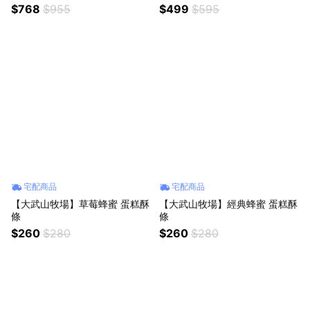
條150g+原味茶葉蛋10入x2＋辣
茶葉蛋10入＋辣味茶葉蛋6入
$768
$955
$499
$595
味茶葉蛋6入x1
宅配商品
宅配商品
【大武山牧場】草莓蜂蜜 蛋糕酥
【大武山牧場】經典蜂蜜 蛋糕酥
條
條
$260
$280
$260
$280