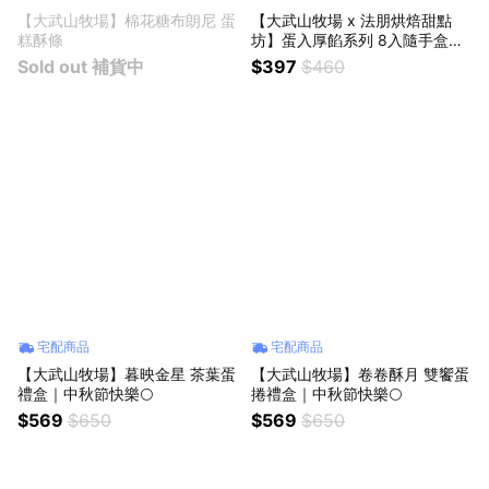
【大武山牧場】棉花糖布朗尼 蛋
【大武山牧場 x 法朋烘焙甜點
糕酥條
坊】蛋入厚餡系列 8入隨手盒
（海鹽巧克力）｜甜蜜下午茶 請
Sold out 補貨中
$397
$460
你吃甜甜
宅配商品
宅配商品
【大武山牧場】暮映金星 茶葉蛋
【大武山牧場】卷卷酥月 雙饗蛋
禮盒｜中秋節快樂🌕
捲禮盒｜中秋節快樂🌕
$569
$650
$569
$650