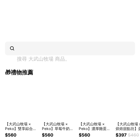
搜尋 
大武山牧場
 商品。
🎁禮物推薦
【大武山牧場 ×
【大武山牧場 ×
【大武山牧場 ×
【大武山牧場 
Peko】雙享綜合布
Peko】草莓牛奶布
Peko】濃厚雞蛋布
烘焙甜點坊】
丁禮盒(原味x3+草
丁6入｜甜蜜下午茶
丁6入/12入｜甜蜜下
餡系列 8入隨
$560
$560
$560
$397
$460
莓x3)｜甜蜜下午茶
請你吃甜甜
午茶 請你吃甜甜
（清香檸檬）