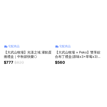
宅配商品
宅配商品
【大武山牧場】光漾之域 灌餡蛋
【大武山牧場 × Peko】雙享綜
捲禮盒｜中秋節快樂🌕
合布丁禮盒(原味x3+草莓x3)｜
甜蜜下午茶 請你吃甜甜
$777
$820
$560