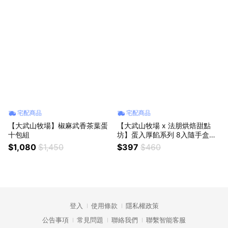
宅配商品
宅配商品
【大武山牧場】椒麻武香茶葉蛋
【大武山牧場 x 法朋烘焙甜點
十包組
坊】蛋入厚餡系列 8入隨手盒
（清香檸檬）｜甜蜜下午茶 請你
$1,080
$1,450
$397
$460
吃甜甜
登入
使用條款
隱私權政策
公告事項
常見問題
聯絡我們
聯繫智能客服