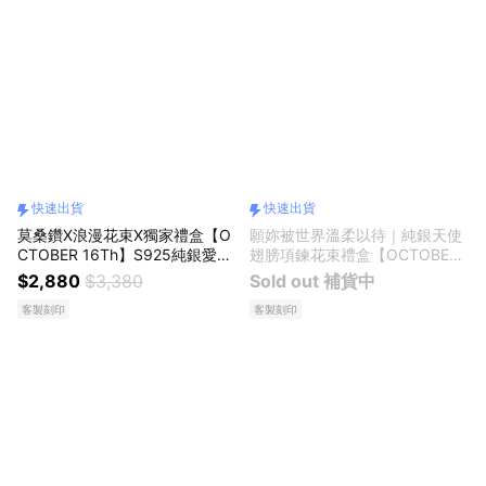
快速出貨
快速出貨
莫桑鑽X浪漫花束X獨家禮盒【O
願妳被世界溫柔以待｜純銀天使
CTOBER 16Th】S925純銀愛心
翅膀項鍊花束禮盒【OCTOBER
莫桑鑽項鍊鎖骨鍊 開運 生日禮
16Th】S925純銀愛心跳動天使
$2,880
$3,380
Sold out 補貨中
物 閨蜜禮物 情人節禮物 交換禮
翅膀項鍊鎖骨鍊 開運 生日禮物
客製刻印
客製刻印
物 客製化禮物
閨蜜禮物 情人節禮物 交換禮物
客製化禮物