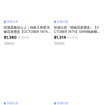
快速出貨
快速出貨
把溫柔戴在心上｜純銀五角星項
快速出貨『精緻花束禮盒』【O
鍊花束禮盒【OCTOBER 16Th】
CTOBER 16Th】S999純銀蝶戀
S925純銀跳動的心五角星項鍊
平安扣玉髓項鍊鎖骨鍊＃CRY20
$1,380
$1,680
$1,314
$1,614
＃CRY2030開運 生日禮物 閨蜜
23 開運 生日禮物 閨蜜禮物 情人
客製刻印
客製刻印
禮物 情人節禮物 交換禮物 客製
節禮物 交換禮物 客製化禮物
化禮物
快速出貨
快速出貨