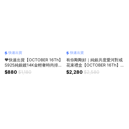
快速出貨
快速出貨
🧡快速出貨【OCTOBER 16Th】
有你剛剛好｜純銀共度愛河對戒
S925純銀鍍14K金輕奢時尚排鑽
花束禮盒【OCTOBER 16Th】S
開口戒指 開運 生日禮物 閨蜜禮
999純銀共渡愛河情侶可調式對
$880
$1,180
$2,280
$2,580
物 情人節禮物 交換禮物 客製化
戒 戒指＃CRY6020 開運 男生戒
禮物 0223
指 生日禮物 情人節禮物 客製化
禮物0223