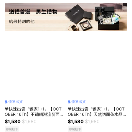
快速出貨
快速出貨
🧡快速出貨『獨家1+1』【OCT
🧡快速出貨『獨家1+1』【OCT
OBER 16Th】不鏽鋼潮流切面藍
OBER 16Th】天然切面茶水晶虎
點石黑閃石男生手鍊 生日禮物
眼石黑瑪瑙藍紋石男生手鍊 男友
$1,580
$1,980
$1,580
$1,980
情人節禮物 父親節禮物 ＃CRY1
禮物 生日禮物 情人節禮物 父親
客製刻印
客製刻印
960
節禮物 CRY1958