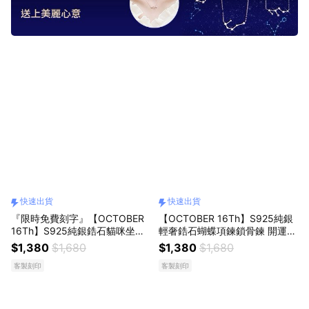
快速出貨
快速出貨
『限時免費刻字』【OCTOBER
【OCTOBER 16Th】S925純銀
16Th】S925純銀鋯石貓咪坐月
輕奢鋯石蝴蝶項鍊鎖骨鍊 開運
亮項鍊鎖骨鍊CRY2183 開運 生
生日禮物 閨蜜禮物 情人節禮物
$1,380
$1,680
$1,380
$1,680
日禮物 閨蜜禮物 情人節禮物 客
交換禮物 客製化禮物
客製刻印
客製刻印
製化禮物 NOV14