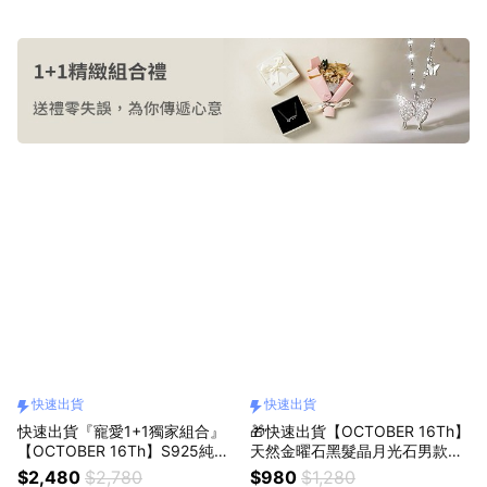
快速出貨
快速出貨
快速出貨『寵愛1+1獨家組合』
🎁快速出貨【OCTOBER 16Th】
【OCTOBER 16Th】S925純銀
天然金曜石黑髮晶月光石男款水
羽你相戀愛心粉色鋯石可調式情
晶手鍊＃CRY6002 開運 男生手
$2,480
$2,780
$980
$1,280