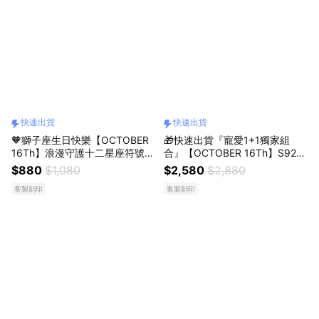
快速出貨
快速出貨
🧡獅子座生日快樂【OCTOBER
🎁快速出貨『寵愛1+1獨家組
16Th】浪漫守護十二星座符號項
合』【OCTOBER 16Th】S925
鍊鎖骨鍊 開運 生日禮物 閨蜜禮
純銀天然黑曜石黑髮晶相互吸引
$880
$1,080
$2,580
$2,880
物 情人節禮物 客製化禮物
情侶款手鍊＃CRY6009 開運 男
客製刻印
客製刻印
生手鍊 生日禮物 情人節禮物 客
製化禮物