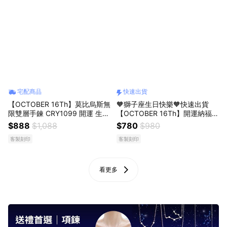
宅配商品
快速出貨
【OCTOBER 16Th】莫比烏斯無
🧡獅子座生日快樂🧡快速出貨
限雙層手鍊 CRY1099 開運 生日
【OCTOBER 16Th】開運納福天
禮物 閨蜜禮物 情人節禮物 女友
然黑曜石貓咪編織繩手鍊＃CRY
$888
$1,088
$780
$980
禮物 交換禮物 純銀手鍊 客製化
1162 開運 生日禮物 閨蜜禮物 情
客製刻印
客製刻印
禮物
人節禮物 交換禮物 客製化禮物
看更多