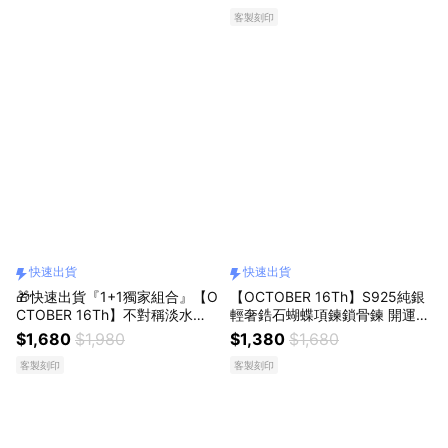
侶對戒 戒指＃CRY6003 開運 男
鍊 生日禮物 情人節禮物 客製化
客製刻印
生戒指 生日禮物 情人節禮物 客
禮物
製化禮物
快速出貨
快速出貨
🎁快速出貨『1+1獨家組合』【O
【OCTOBER 16Th】S925純銀
CTOBER 16Th】不對稱淡水珍
輕奢鋯石蝴蝶項鍊鎖骨鍊 開運
珠渲染方柱水晶項鍊手鍊組＃CR
生日禮物 閨蜜禮物 情人節禮物
$1,680
$1,980
$1,380
$1,680
Y6001 開運 生日禮物 閨蜜禮物
交換禮物 客製化禮物
客製刻印
客製刻印
情人節禮物 交換禮物 客製化禮
物