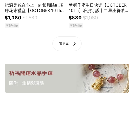
把溫柔戴在心上｜純銀蝴蝶結項
🧡獅子座生日快樂【OCTOBER
鍊花束禮盒【OCTOBER 16Th】
16Th】浪漫守護十二星座符號項
S999純銀立體飄帶蝴蝶結項鍊
鍊鎖骨鍊 開運 生日禮物 閨蜜禮
$1,380
$1,680
$880
$1,080
鎖骨鍊 開運 生日禮物 閨蜜禮物
物 情人節禮物 客製化禮物
客製刻印
客製刻印
情人節禮物 交換禮物 客製化禮
物
看更多