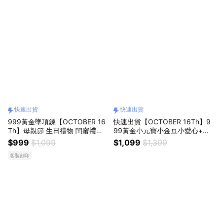
戒指
男生禮物
耳環
腳鍊
S999純銀
快速出貨
快速出貨
999黃金墜項鍊【OCTOBER 16
快速出貨【OCTOBER 16Th】9
Th】母親節 生日禮物 閨蜜禮物
99黃金小元寶小金豆小愛心+許
情人節禮物 女友禮物 交換禮物
願瓶 生日禮物 情人節禮物 女友
$999
$1,099
$1,099
$1,399
客製化禮物NOV14
禮物 客製化禮物
客製刻印