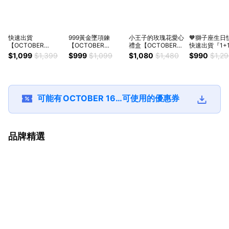
快速出貨
999黃金墜項鍊
小王子的玫瑰花愛心
🧡獅子座生日
【OCTOBER
【OCTOBER
禮盒【OCTOBER
快速出貨『1+
16Th】999黃金小元
16Th】母親節 生日
16Th】開運 生日禮
組合』【OCTO
$1,099
$1,399
$999
$1,099
$1,080
$1,480
$990
$1,2
寶小金豆小愛心+許
禮物 閨蜜禮物 情人
物 閨蜜禮物 情人節
16Th】鑽石
願瓶 生日禮物 情人
節禮物 女友禮物 交
禮物 交換禮物 客製
擴香水晶組 夜燈 開
節禮物 女友禮物 客
換禮物 客製化禮物
化禮物 七夕禮物
運 生日禮物 
製化禮物
NOV14
物 情人節禮物
節禮物 男友禮
可能有
OCTOBER 16Th
可使用的優惠券
換禮物 客製化
品牌精選