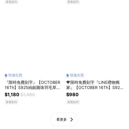
客製刻印
客製刻印
禮物
物 情人節禮物 女友禮物 交換禮
物 純銀手鍊 客製化禮物
快速出貨
快速出貨
『限時免費刻字』【OCTOBER
🧡限時免費刻字『LINE禮物獨
16Th】S925純銀圓珠羽毛草莓
家』【OCTOBER 16Th】S925
晶可調式水晶手鍊＃CRY1109
純銀草莓晶雙層水晶手鍊＃CRY
$1,180
$1,480
$980
開運 生日禮物 閨蜜禮物 情人節
1108 開運 生日禮物 閨蜜禮物 情
客製刻印
客製刻印
禮物 女友禮物 交換禮物 客製化
人節禮物 女友禮物 交換禮物 純
禮物
銀手鍊 客製化禮物
看更多