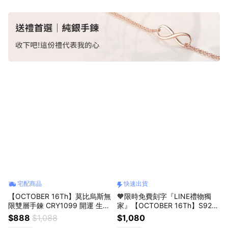
宅配商品
快速出貨
【OCTOBER 16Th】莫比烏斯無
🧡限時免費刻字『LINE禮物獨
限雙層手鍊 CRY1099 開運 生日
家』【OCTOBER 16Th】S925
禮物 閨蜜禮物 情人節禮物 女友
純銀幾何圓圈草莓晶水晶手鍊＃
$888
$1,088
$1,080
禮物 交換禮物 純銀手鍊 客製化
CRY1110 開運 生日禮物 閨蜜禮