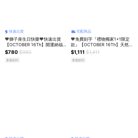
快速出貨
宅配商品
🧡獅子座生日快樂🧡快速出貨
🧡免費刻字『禮物獨家1+1限定
【OCTOBER 16Th】開運納福天
款』【OCTOBER 16Th】天然彩
然黑曜石貓咪編織繩手鍊＃CRY
色髮晶鋯石平安鎖吊飾雙層手鍊
$780
$980
$1,111
$1,411
1162 開運 生日禮物 閨蜜禮物 情
＃CRY1187 開運 生日禮物 閨蜜
客製刻印
客製刻印
人節禮物 交換禮物 客製化禮物
禮物 情人節禮物 交換禮物 客製
化禮物