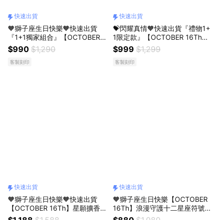
快速出貨
快速出貨
🧡獅子座生日快樂🧡快速出貨
💝閃耀真情🧡快速出貨『禮物1+
『1+1獨家組合』【OCTOBER 1
1限定款』【OCTOBER 16Th】
6Th】鑽石杯祈願擴香水晶組 夜
鈦鋼簡約百搭鋯石手鍊 CRY1141
$990
$1,290
$999
$1,299
燈 開運 生日禮物 閨蜜禮物 情人
開運 生日禮物 閨蜜禮物 情人節
客製刻印
客製刻印
節禮物 父親節禮物 男友禮物 交
禮物 女友禮物 交換禮物 純銀手
換禮物 客製化禮物
鍊 客製化禮物
快速出貨
快速出貨
🧡獅子座生日快樂🧡快速出貨
🧡獅子座生日快樂【OCTOBER
【OCTOBER 16Th】星願擴香水
16Th】浪漫守護十二星座符號項
晶燈充電款套裝禮盒 夜燈 開運
鍊鎖骨鍊 開運 生日禮物 閨蜜禮
$1,188
$1,588
$880
$1,080