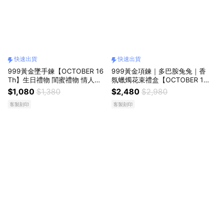
快速出貨
快速出貨
999黃金墜手鍊【OCTOBER 16
999黃金項鍊｜多巴胺兔兔｜香
Th】生日禮物 閨蜜禮物 情人節
氛蠟燭花束禮盒【OCTOBER 16
禮物 女友禮物 交換禮物 純銀手
Th】黃金墜項鍊 999純金吊墜
$1,080
$1,380
$2,480
$2,980
鍊 客製化禮物 CRY1347
母親節 生日禮物 閨蜜禮物 情人
客製刻印
客製刻印
節禮物 女友禮物 交換禮物 客製
化禮物