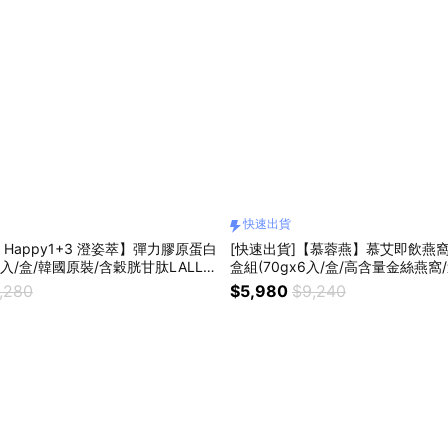
快速出貨
 Happy1+3 澄姿萃】彈力膠原蛋白
[快速出貨]【慕蓉燕】慕艾即飲燕窩
0入/盒/韓國原裝/含穀胱甘肽LALLE
盒組(70gx6入/盒/高含量金絲燕窩
)
,280
$5,980
$9,240