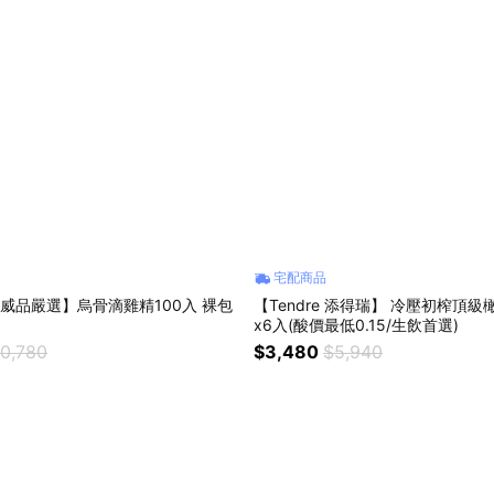
宅配商品
【威品嚴選】烏骨滴雞精100入 裸包
【Tendre 添得瑞】 冷壓初榨頂級橄
x6入(酸價最低0.15/生飲首選)
10,780
$3,480
$5,940