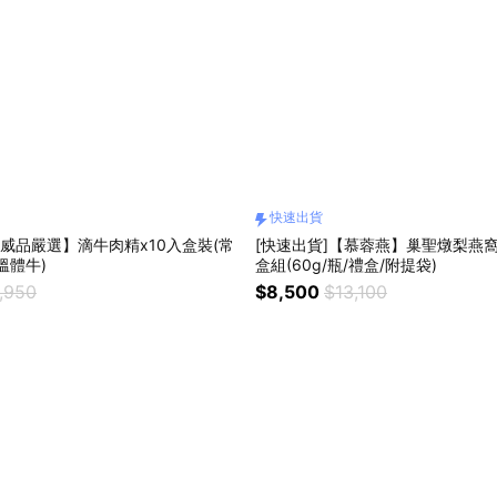
快速出貨
【威品嚴選】滴牛肉精x10入盒裝(常
[快速出貨]【慕蓉燕】巢聖燉梨燕窩
溫體牛)
盒組(60g/瓶/禮盒/附提袋)
,950
$8,500
$13,100