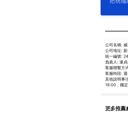
公司名稱: 
公司地址: 
統一編號: 24
負責人: 連
客服聯繫方式: 
客服時段: 週一
其他說明事項:
18:00，國
更多推薦
看更多