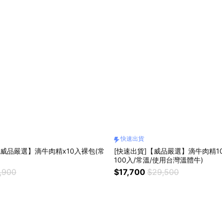
快速出貨
【威品嚴選】滴牛肉精x10入裸包(常
[快速出貨]【威品嚴選】滴牛肉精10
100入/常溫/使用台灣溫體牛)
,900
$17,700
$29,500