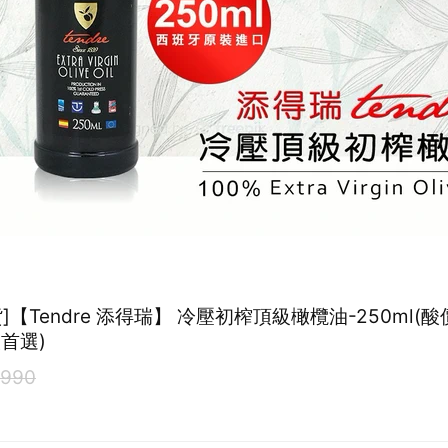
]【Tendre 添得瑞】 冷壓初榨頂級橄欖油-250ml(
飲首選)
990