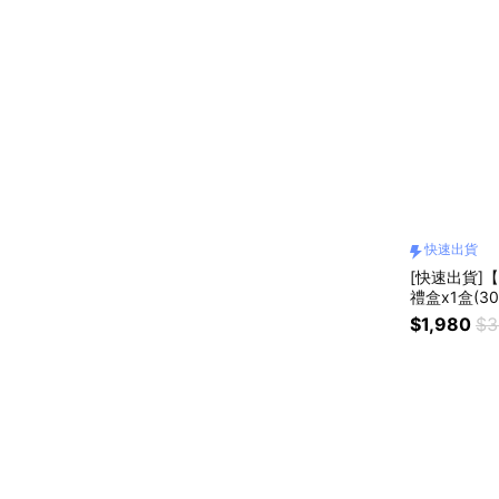
快速出貨
[快速出貨]【
禮盒x1盒(3
MAND/MSM
$1,980
$3