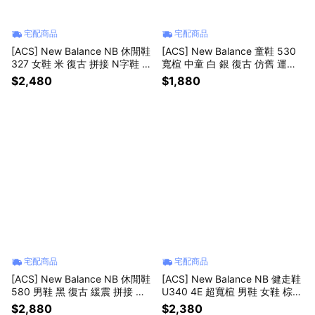
宅配商品
宅配商品
[ACS] New Balance NB 休閒鞋
[ACS] New Balance 童鞋 530
327 女鞋 米 復古 拼接 N字鞋 紐
寬楦 中童 白 銀 復古 仿舊 運動
巴倫 W327SUC-B
鞋 小朋友 NB 紐巴倫 PZ530SB
$2,480
$1,880
1-W
宅配商品
宅配商品
[ACS] New Balance NB 休閒鞋
[ACS] New Balance NB 健走鞋
580 男鞋 黑 復古 緩震 拼接 紐
U340 4E 超寬楦 男鞋 女鞋 棕
巴倫 MT580VE2-D
麂皮 魔鬼氈 休閒鞋 U3407PB-4
$2,880
$2,380