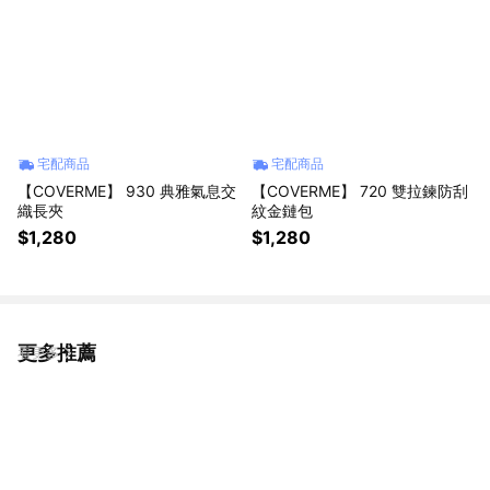
宅配商品
宅配商品
【COVERME】 930 典雅氣息交
【COVERME】 720 雙拉鍊防刮
織長夾
紋金鏈包
$1,280
$1,280
更多推薦
看更多