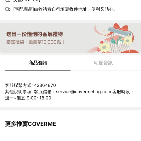
[宅配商品]由收禮者自行填寫收件地址，便利又貼心。
商品資訊
宅配資訊
客服聯繫方式: 42864870
其他說明事項: 客服信箱：service@covermebag.com 客服時段：
週一~週五 9:00~18:00
更多推薦COVERME
看更多