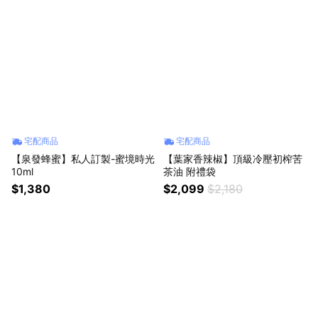
宅配商品
宅配商品
【泉發蜂蜜】私人訂製-蜜境時光
【葉家香辣椒】頂級冷壓初榨苦
10ml
茶油 附禮袋
$1,380
$2,099
$2,180