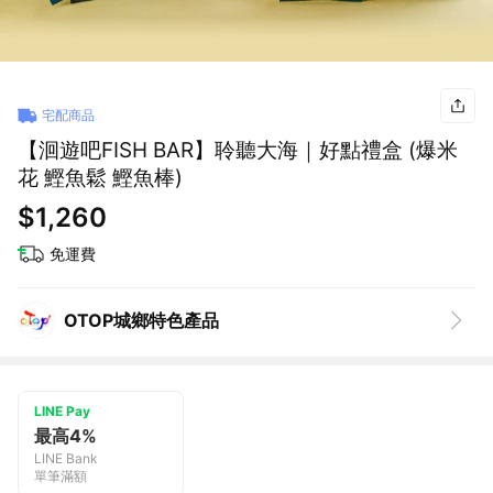
宅配商品
【洄遊吧FISH BAR】聆聽大海｜好點禮盒 (爆米
花 鰹魚鬆 鰹魚棒)
$1,260
免運費
OTOP城鄉特色產品
LINE Pay
最高4%
LINE Bank
單筆滿額