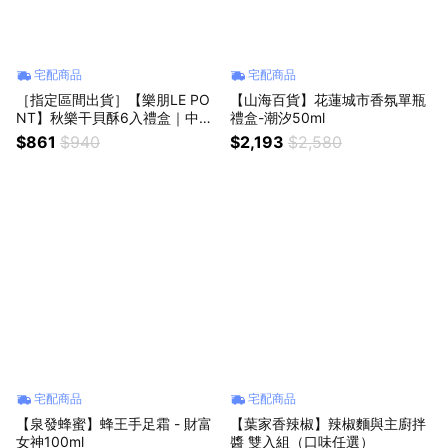
宅配商品
宅配商品
［指定區間出貨］【樂朋LE PO
【山海百貨】花蓮城市香氛單瓶
NT】秋樂干貝酥6入禮盒｜中秋
禮盒-潮汐50ml
限量預購｜法式鵝油干貝醬
$861
$940
$2,193
$2,580
宅配商品
宅配商品
【泉發蜂蜜】蜂王手足霜 - 財富
【葉家香辣椒】辣椒麵與主廚拌
女神100ml
醬 雙入組（口味任選）