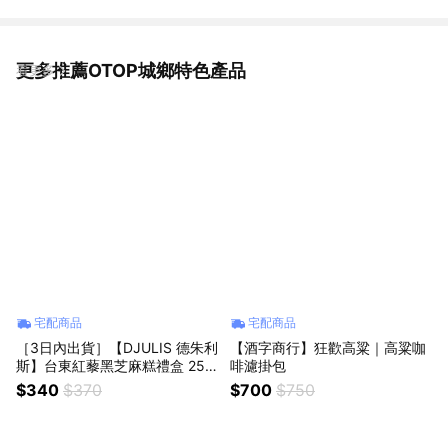
更多推薦OTOP城鄉特色產品
看更多
宅配商品
宅配商品
［3日內出貨］【DJULIS 德朱利
【酒字商行】狂歡高粱｜高粱咖
斯】台東紅藜黑芝麻糕禮盒 252
啡濾掛包
g｜濃郁黑芝麻｜養生糕點、年
$340
$370
$700
$750
節伴手、LINE購物推薦