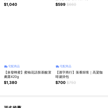
$1,040
$599
$660
宅配商品
宅配商品
【泉發蜂蜜】蜜柚花語胺基酸潔
【酒字商行】落番歸客｜高粱咖
膚露420g
啡濾掛包
$1,380
$700
$750
更多推薦
看更多