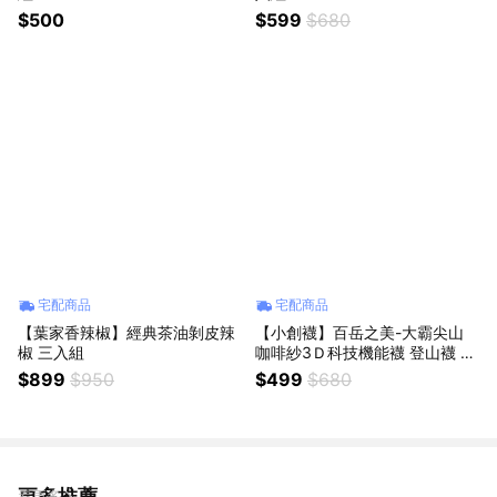
$500
$599
$680
宅配商品
宅配商品
【葉家香辣椒】經典茶油剝皮辣
【小創襪】百岳之美-大霸尖山
椒 三入組
咖啡紗3Ｄ科技機能襪 登山襪 運
動襪 (單入禮盒)
$899
$950
$499
$680
更多推薦
看更多