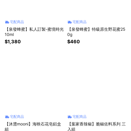
宅配商品
宅配商品
【泉發蜂蜜】私人訂製-蜜境時光
【泉發蜂蜜】特級原生野花蜜25
10ml
0g
$1,380
$460
宅配商品
宅配商品
【沐澧mooni】海映石花皂鋁盒
【葉家香辣椒】脆椒佐料系列 三
組
入組