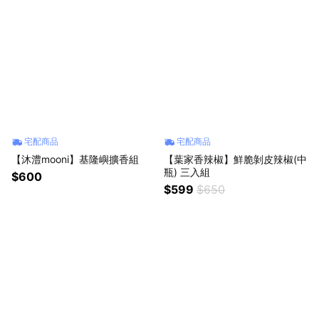
宅配商品
宅配商品
【沐澧mooni】基隆嶼擴香組
【葉家香辣椒】鮮脆剝皮辣椒(中
瓶) 三入組
$600
$599
$650