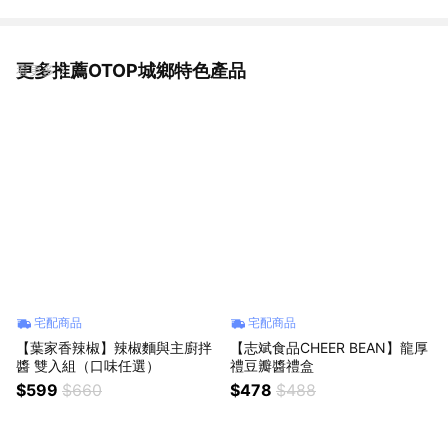
更多推薦OTOP城鄉特色產品
看更多
宅配商品
宅配商品
【葉家香辣椒】辣椒麵與主廚拌
【志斌食品CHEER BEAN】龍厚
醬 雙入組（口味任選）
禮豆瓣醬禮盒
$599
$660
$478
$488