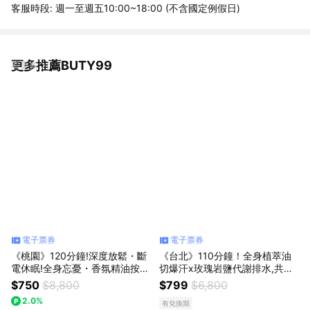
客服時段: 週一至週五10:00~18:00 (不含國定例假日)
更多推薦BUTY99
看更多
電子票券
電子票券
《桃園》120分鐘!深度放鬆・斷
《台北》110分鐘！全身植萃油
電休眠!全身忘憂・香氛精油按摩
切爆汗x玫瑰岩鹽代謝排水,共兩
SPA,750元
次799元
$750
$8,800
$799
$6,800
2.0%
有兌換期