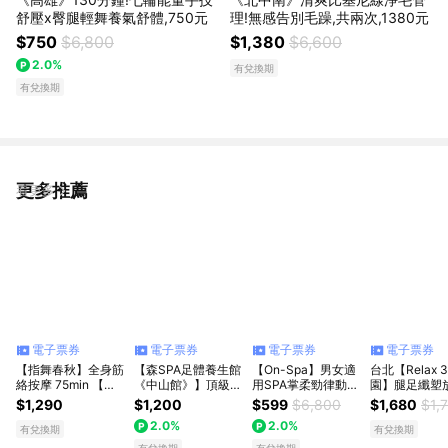
舒壓x臀腿輕舞養氣舒體,750元
理!無感告別毛躁,共兩次,1380元
$750
$6,800
$1,380
$6,600
2.0%
有兌換期
有兌換期
更多推薦
看更多
電子票券
電子票券
電子票券
電子票券
【指舞春秋】全身筋
【森SPA足體養生館
【On-Spa】男女適
台北【Relax 
絡按摩 75min 【需
《中山館》】頂級薰
用SPA掌柔勁律動釋
園】腿足纖塑
提前預約】｜生日快
衣草全身精油按摩
壓按摩+V臉緊緻嫩
(70min)+花
$1,290
$1,200
$599
$6,800
$1,680
$1,
樂
60 min 享樂券
膚80分鐘599元(北
(限週一~週五) 
2.0%
2.0%
中南)
有兌換期
有兌換期
有兌換期
有兌換期