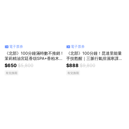
電子票券
電子票券
《北部》100分鐘滿時數不推銷 !
《北部》100分鐘！昆達里能量
茉莉精油宮廷香頌SPA+香柏木
手技甦醒｜三脈行氣排濕寒課程,
纖體瘦身,$650起
888元
$650
$5,800
$888
$9,800
有兌換期
有兌換期