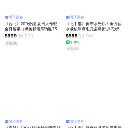
電子票券
電子票券
《台北》200分鐘 夏日大作戰！
《北中部》自帶水光肌！全方位
全身瘦嫩白纖盈精雕5部曲,750
水飛梭淨膚毛孔柔膚術,共2次58
元
8元
$699
$6,800
$588
$4,700
2.0%
有兌換期
有兌換期
電子票券
電子票券
《高雄》130分鐘!七輪能量手技
《北中南》清爽比基尼線淨毛管