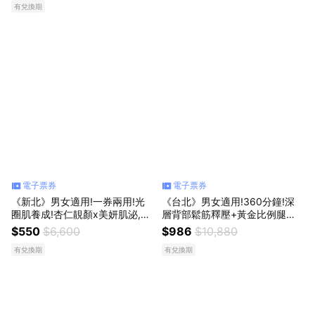
有兌換期
電子票券
電子票券
《新北》男女適用!一券兩用!光
《台北》男女適用!360分鐘!深
圈肌養成!杏仁靚顏x美妍肌泌,55
層背部鬆筋釋壓+黃金比例腿部
0元
曲雕,986元
$550
$6,600
$986
$10,880
有兌換期
有兌換期