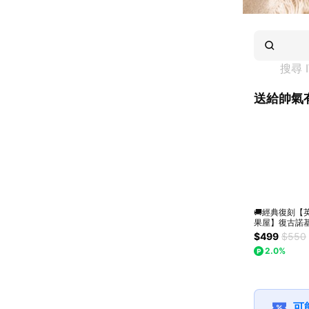
搜尋 
送給帥氣
🚚經典復刻【
果屋】復古諾
機糖果盒｜父
$499
$550
物｜英國糖隨手
2.0%
包入｜快速出
可