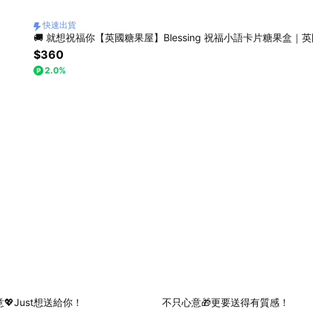
快速出貨
$360
2.0%
💖Just想送給你！
不只心意🎁更要送得有質感！