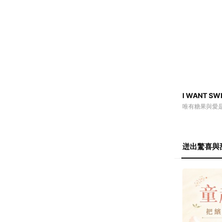
I WANT 
唯有糖果與愛
迸出驚喜與甜
迸出驚喜
懷舊復刻