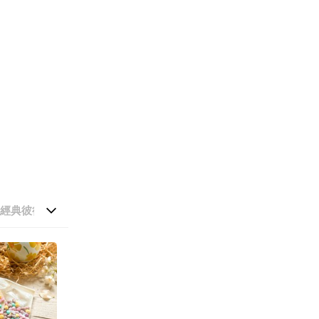
經典彼得兔🐰