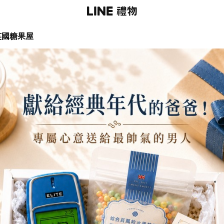
望英國糖果屋