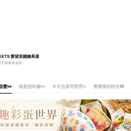
SWEETS 愛望英國糖果屋
是不能被辜負的
蜜🍬
就是想吃糖🍬
今天也要閃亮亮✨
懷舊復刻時光📷
與甜蜜🍬
就是想吃糖🍬
今天也要閃亮亮✨
時光📷
經典彼得兔🐰