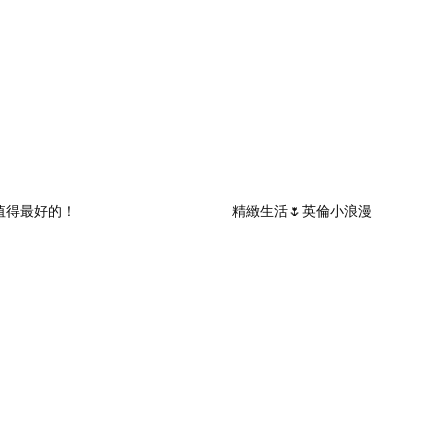
值得最好的！
精緻生活🌷英倫小浪漫