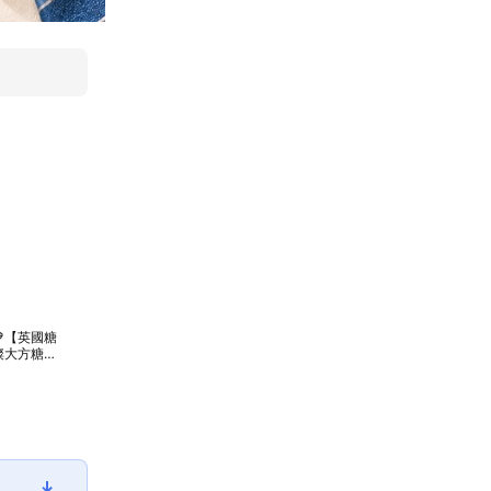
【英國糖
璨大方糖果
｜英國糖迷
入｜英國茶