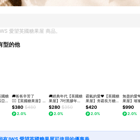
IWS 愛望英國糖果屋
 商品。
有型的他
英國糖
🚚爸爸辛苦了
🚚經典年代【英國糖
霸氣的愛🖤【英國糖
無盡的愛
基亞手
🧔‍♂️【英國糖果屋】
果屋】7吋黑膠年代
果屋】夯霸長方糖果
果屋】璀
親節禮
黑膠唱盤杯墊組｜父
單曲美耐皿盤 - 單款
禮盒｜英國糖迷你包
茶葉禮盒
$380
$480
$280
$350
$420
$990
包1
親節禮物｜快速出貨
入｜父親節禮物｜快
4包入
你包12包
2.0%
2.0%
2.0%
2.0%
貨
速出貨
12包入
能有
IWS 愛望英國糖果屋
可使用的優惠券