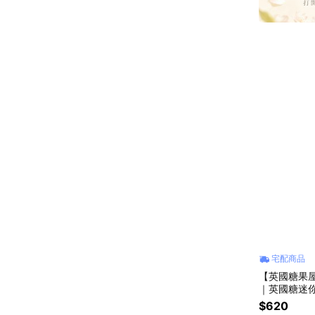
宅配商品
【英國糖果屋
｜英國糖迷
$620