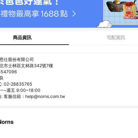
商品資訊
宅配資訊
樂恩仕股份有限公司
台北市士林區文林路342號7樓
547096
冠良
02-28835765
~週五 9:00~18:00
客服信箱：help@norns.com.tw
orns