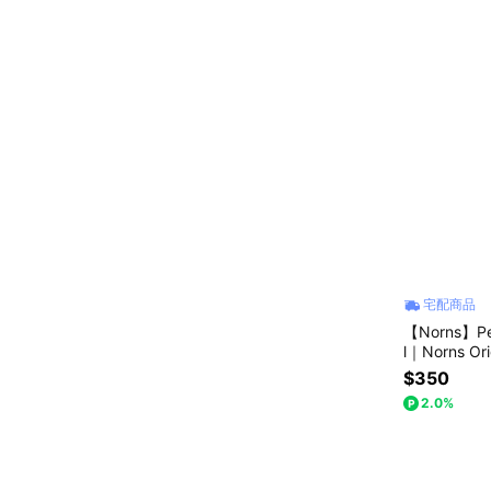
宅配商品
【Norns】P
l｜Norns Ori
身水瓶
$350
2.0%