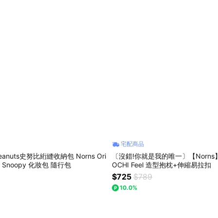
宅配商品
eanuts史努比絎縫收納包 Norns Ori
〔沒錯!你就是我的唯一〕【Norn
ign Snoopy 化妝包 隨行包
OCHI Feel 造型抱枕+伸縮易拉扣
$725
$789
10.0%