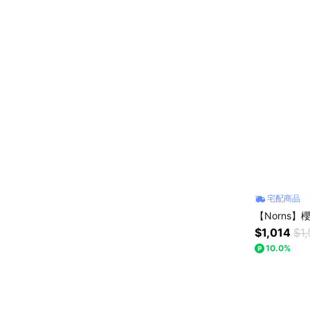
宅配商品
【Norns
$1,014
$1
10.0%