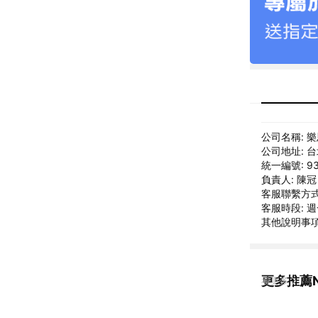
公司名稱: 
公司地址: 
統一編號: 93
負責人: 陳
客服聯繫方式: 
客服時段: 週一
其他說明事項: 
更多推薦N
看更多