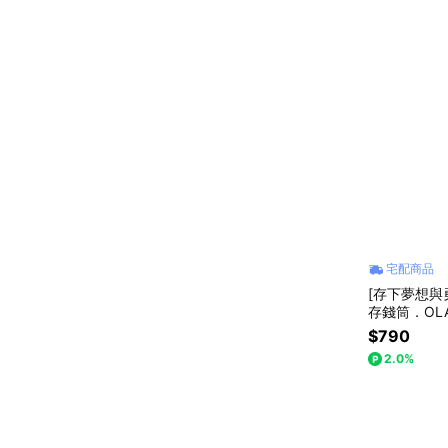
宅配商品
[存下夢想與勇
存錢筒．OLAF 
noopy
$790
2.0%