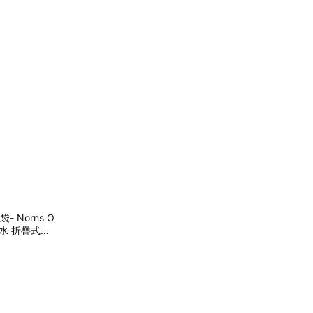
- Norns O
權 防水 折疊式環