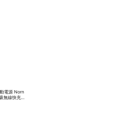
行動電源 Norn
夫 磁吸無線快充1