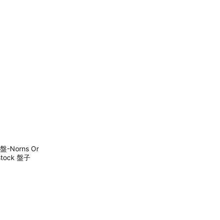
-Norns Or
dstock 盤子