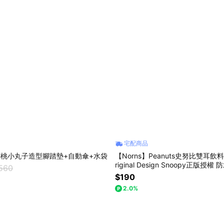
宅配商品
】櫻桃小丸子造型腳踏墊+自動傘+水袋
【Norns】Peanuts史努比雙耳飲料袋
riginal Design Snoopy正版授
,560
保飲料提袋(每款式最少需購買2件)
$190
2.0%